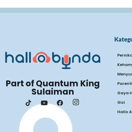
Katego
Pernik
Keham
Menyus
Part of Quantum King
Parent
Sulaiman
Gaya 
Gizi
Hallo 