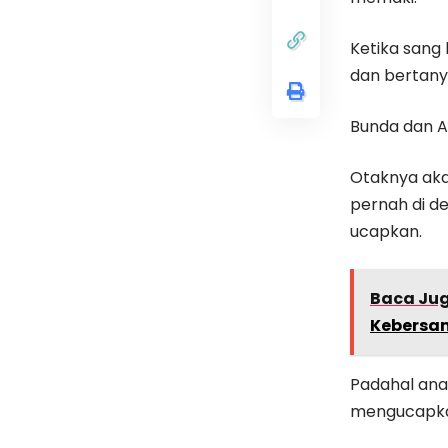
Ketika sang
dan bertanya
Bunda dan A
Otaknya aka
pernah di d
ucapkan.
Baca Ju
Kebersa
Padahal ana
mengucapka