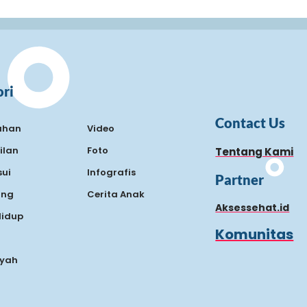
ri
Contact Us
ahan
Video
ilan
Foto
Tentang Kami
ui
Infografis
Partner
ing
Cerita Anak
Aksessehat.id
Hidup
Komunitas
Ayah