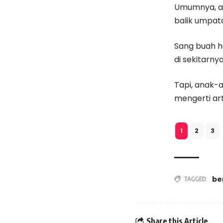
Umumnya, an
balik umpat
Sang buah h
di sekitarny
Tapi, anak-
mengerti art
2
3
1
be
TAGGED:
Share this Article