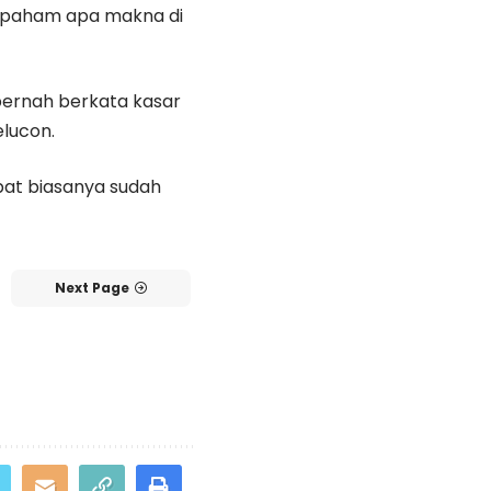
m paham apa makna di
 pernah berkata kasar
elucon.
pat biasanya sudah
Next Page