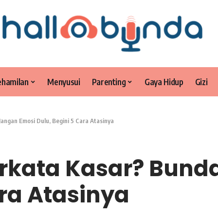
ehamilan
Menyusui
Parenting
Gaya Hidup
Gizi
Jangan Emosi Dulu, Begini 5 Cara Atasinya
Berkata Kasar? Bun
ara Atasinya