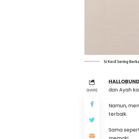
Si Kecil Sering Ber
HALLOBUN
dan Ayah ka
SHARE
Namun, mena
terbaik.
Sama sepert
memaki.