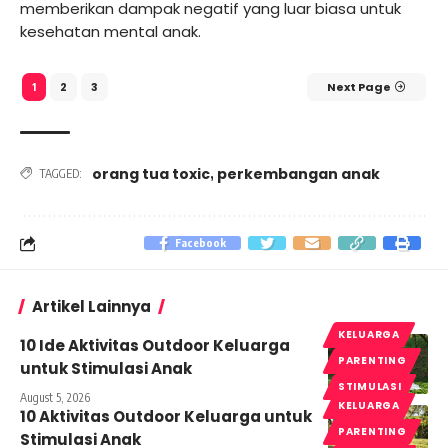
memberikan dampak negatif yang luar biasa untuk
kesehatan mental anak.
2
3
Next Page
1
orang tua toxic
perkembangan anak
,
TAGGED:
Facebook
Artikel Lainnya
KELUARGA
10 Ide Aktivitas Outdoor Keluarga
PARENTING
untuk Stimulasi Anak
STIMULASI
August 5, 2026
KELUARGA
10 Aktivitas Outdoor Keluarga untuk
PARENTING
Stimulasi Anak