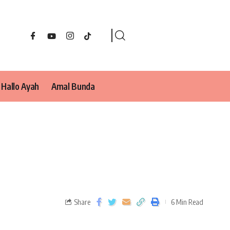
Hallo Ayah
Amal Bunda
Share
6 Min Read