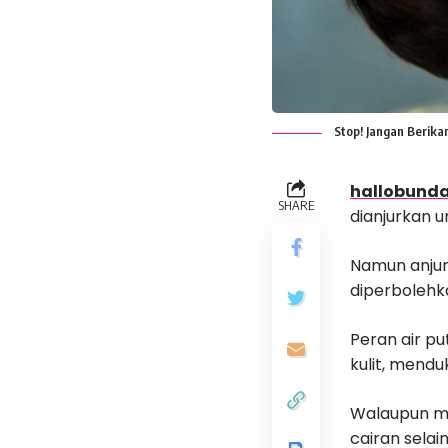
Stop! Jangan Berikan
hallobunda
SHARE
dianjurkan u
Namun anjura
diperbolehk
Peran air p
kulit, mendu
Walaupun me
cairan selain