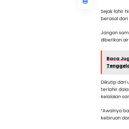
Sejak lahir 
berasal dari
Jangan sampa
diberikan ai
Baca Ju
Tenggel
Dikutip dar
terlahir dal
kelalaian sa
“Awalnya bay
kebiruan dan