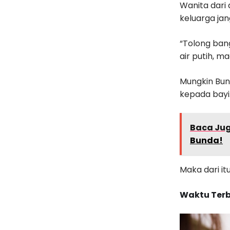
Wanita dari 
keluarga jan
“Tolong bang
air putih, m
Mungkin Bun
kepada bayi
Baca Ju
Bunda!
Maka dari it
Waktu Terb