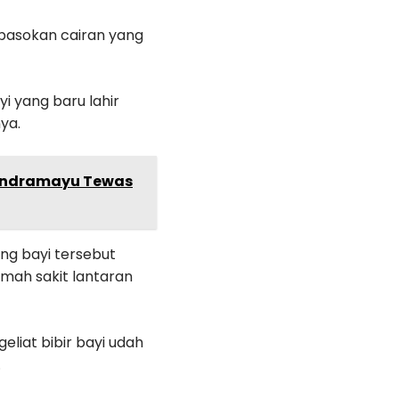
n pasokan cairan yang
yi yang baru lahir
ya.
i Indramayu Tewas
ng bayi tersebut
umah sakit lantaran
eliat bibir bayi udah
.