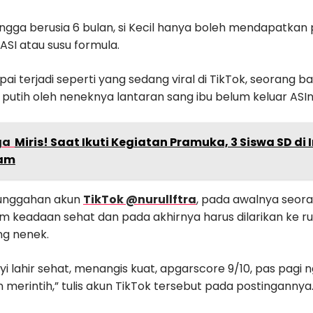
hingga berusia 6 bulan, si Kecil hanya boleh mendapatka
 ASI atau susu formula.
i terjadi seperti yang sedang viral di TikTok, seorang ba
r putih oleh neneknya lantaran sang ibu belum keluar ASIn
ga
Miris! Saat Ikuti Kegiatan Pramuka, 3 Siswa SD d
am
i unggahan akun
TikTok @nurullftra
, pada awalnya seora
am keadaan sehat dan pada akhirnya harus dilarikan ke r
ng nenek.
i lahir sehat, menangis kuat, apgarscore 9/10, pas pagi ng
 merintih,” tulis akun TikTok tersebut pada postingannya