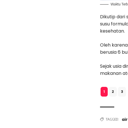
Waktu Terb
Dikutip dari 
susu formula
kesehatan.
Oleh karena 
berusia 6 b
Sejak usia 
makanan ata
2
3
1
air
TAGGED: