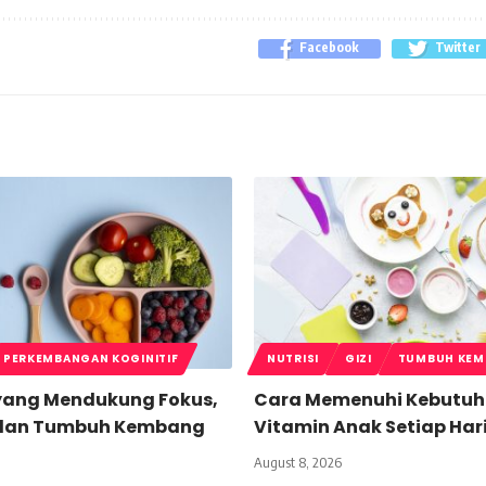
Facebook
Twitter
PERKEMBANGAN KOGINITIF
NUTRISI
GIZI
TUMBUH KE
i yang Mendukung Fokus,
Cara Memenuhi Kebutu
 dan Tumbuh Kembang
Vitamin Anak Setiap Har
August 8, 2026