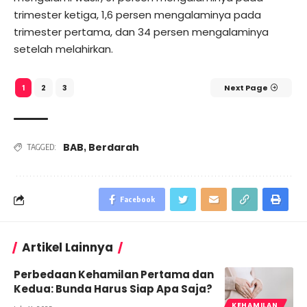
trimester ketiga, 1,6 persen mengalaminya pada
trimester pertama, dan 34 persen mengalaminya
setelah melahirkan.
2
3
Next Page
1
BAB
Berdarah
,
TAGGED:
Facebook
Artikel Lainnya
Perbedaan Kehamilan Pertama dan
Kedua: Bunda Harus Siap Apa Saja?
KEHAMILAN