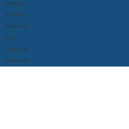
Menyusui
Parenting
Gaya Hidup
Gizi
Hallo Ayah
Amal Bunda