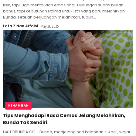
fisik, tapi juga mental dan emosional. Dukungan suami bukan
bonus, tapi kebutuhan utama untuk istri yang baru melahirkan.
Bunda, setelah perjuangan melahirkan, tubuh
…
Lafa Zidan Alfaini
May 31, 2025
KEHAMILAN
Tips Menghadapi Rasa Cemas Jelang Melahirkan,
Bunda Tak Sendiri
HALLOBUNDA.CO - Bunda, menjelang hari kelahiran si kecil, wajar