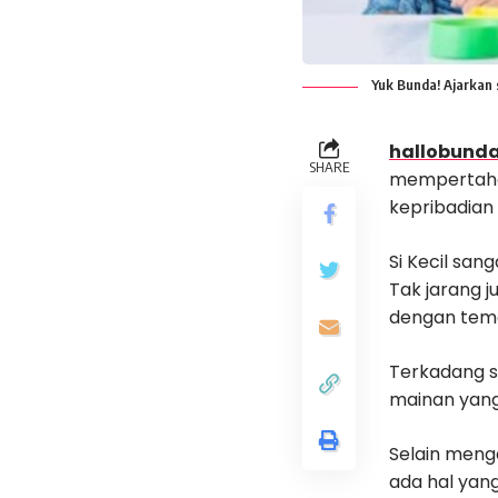
Yuk Bunda! Ajarkan
hallobunda
SHARE
mempertahan
kepribadian 
Si Kecil sa
Tak jarang 
dengan tem
Terkadang s
mainan yang
Selain meng
ada hal yang