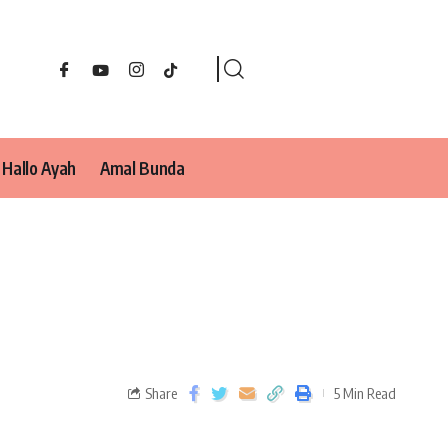
Hallo Ayah
Amal Bunda
Share
5 Min Read