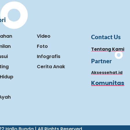
ri
kahan
Video
Contact Us
ilan
Foto
Tentang Kami
sui
Infografis
Partner
ting
Cerita Anak
Aksessehat.id
Hidup
Komunitas
 Ayah
2 Hallo Bunda | All Rights Reserved.