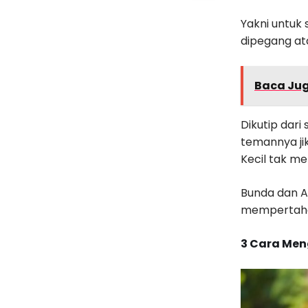
Yakni untuk
dipegang at
Baca Ju
Dikutip dari 
temannya ji
Kecil tak me
Bunda dan A
mempertahan
3 Cara Men