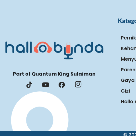
Katego
Perni
Keham
Menyu
Paren
Part of Quantum King Sulaiman
Gaya 
Gizi
Hallo
© 202