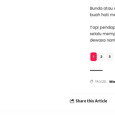
Bunda atau 
buah hati me
Tapi pendapa
selalu memp
dewasa nant
2
3
1
Me
TAGGED:
Share this Article