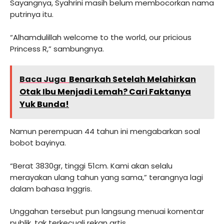
Sayangnya, Syahrini masih belum membocorkan nama
putrinya itu.
“Alhamdulillah welcome to the world, our pricious
Princess R,” sambungnya.
Baca Juga
Benarkah Setelah Melahirkan
Otak Ibu Menjadi Lemah? Cari Faktanya
Yuk Bunda!
Namun perempuan 44 tahun ini mengabarkan soal
bobot bayinya.
“Berat 3830gr, tinggi 51cm. Kami akan selalu
merayakan ulang tahun yang sama,” terangnya lagi
dalam bahasa Inggris.
Unggahan tersebut pun langsung menuai komentar
publik, tak terkecuali rekan artis.