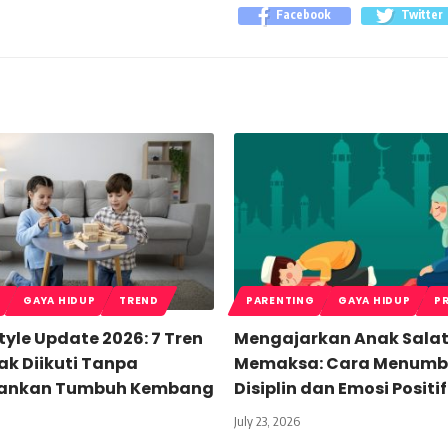
Facebook
Twitter
GAYA HIDUP
TREND
PARENTING
GAYA HIDUP
P
style Update 2026: 7 Tren
Mengajarkan Anak Sala
ak Diikuti Tanpa
Memaksa: Cara Menum
ankan Tumbuh Kembang
Disiplin dan Emosi Positif
July 23, 2026