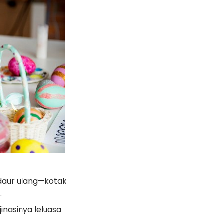
 daur ulang—kotak
.
inasinya leluasa