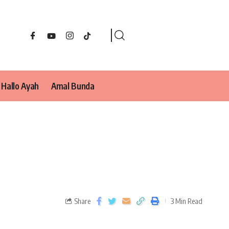
Hallo Ayah
Amal Bunda
Share
3 Min Read