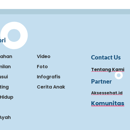
ri
kahan
Video
Contact Us
ilan
Foto
Tentang Kami
sui
Infografis
Partner
ting
Cerita Anak
Aksessehat.id
Hidup
Komunitas
 Ayah