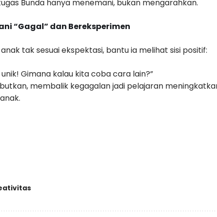
 tugas Bunda hanya menemani, bukan mengarahkan.
ani “Gagal” dan Bereksperimen
nak tak sesuai ekspektasi, bantu ia melihat sisi positif:
unik! Gimana kalau kita coba cara lain?”
butkan, membalik kegagalan jadi pelajaran meningkatkan
 anak
.
eativitas