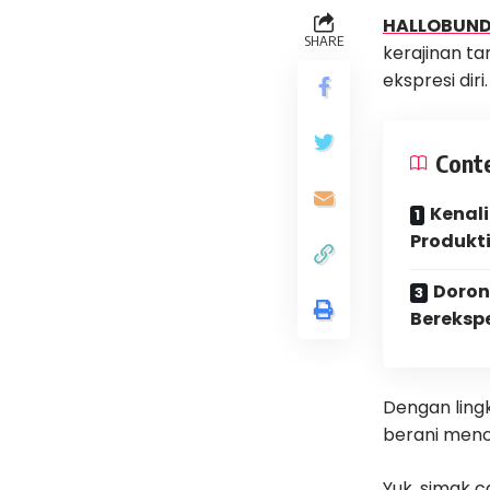
HALLOBUN
SHARE
kerajinan
ta
ekspresi diri.
Cont
Kenali
Produkti
Doron
Bereksp
Dengan ling
berani menc
Yuk, simak c