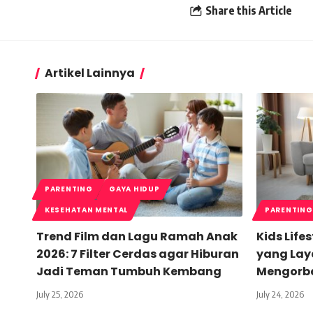
Share this Article
Artikel Lainnya
PARENTING
GAYA HIDUP
KESEHATAN MENTAL
PARENTING
Trend Film dan Lagu Ramah Anak
Kids Life
2026: 7 Filter Cerdas agar Hiburan
yang Lay
Jadi Teman Tumbuh Kembang
Mengorb
July 25, 2026
July 24, 2026