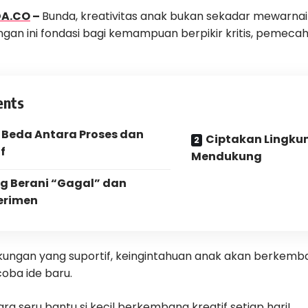
DA.CO
–
Bunda, kreativitas anak bukan sekadar mewarn
ngan ini fondasi bagi kemampuan berpikir kritis, pemeca
ents
 Beda Antara Proses dan
Ciptakan Lingku
f
Mendukung
g Berani “Gagal” dan
erimen
kungan yang suportif, keingintahuan anak akan berkemba
oba ide baru.
ara seru bantu si kecil berkembang kreatif setiap hari!