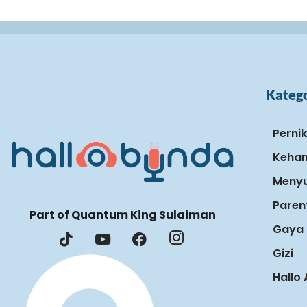
Katego
Perni
Keham
Menyu
Paren
Part of Quantum King Sulaiman
Gaya 
Gizi
Hallo