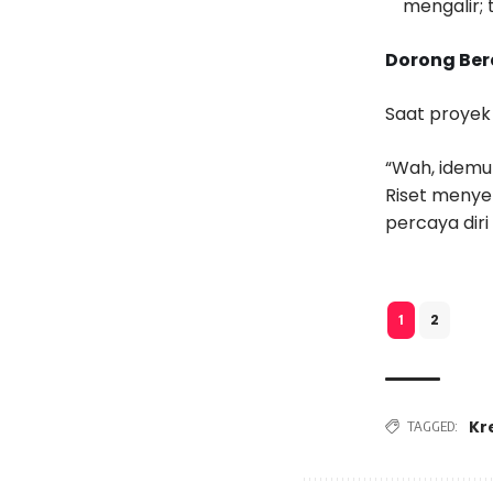
mengalir;
Dorong Ber
Saat proyek a
“Wah, idemu 
Riset menye
percaya diri
2
1
Kr
TAGGED: