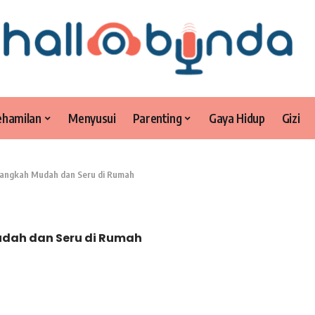
ehamilan
Menyusui
Parenting
Gaya Hidup
Gizi
Langkah Mudah dan Seru di Rumah
udah dan Seru di Rumah