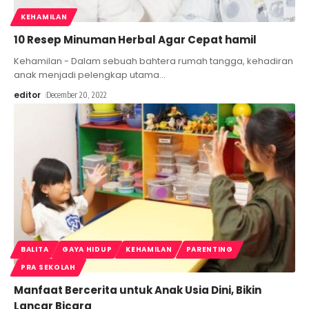
KEHAMILAN
10 Resep Minuman Herbal Agar Cepat hamil
Kehamilan - Dalam sebuah bahtera rumah tangga, kehadiran
anak menjadi pelengkap utama
…
editor
December 20, 2022
BALITA
GAYA HIDUP
KEHAMILAN
PARENTING
PRA SEKOLAH
Manfaat Bercerita untuk Anak Usia Dini, Bikin
Lancar Bicara