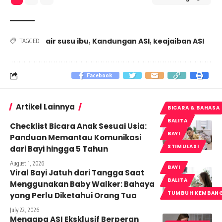
air susu ibu
Kandungan ASI
keajaiban ASI
,
,
TAGGED:
Facebook
Artikel Lainnya
BICARA & BAHASA
BALITA
Checklist Bicara Anak Sesuai Usia:
BAYI
Panduan Memantau Komunikasi
STIMULASI
dari Bayi hingga 5 Tahun
August 1, 2026
BAYI
Viral Bayi Jatuh dari Tangga Saat
BALITA
Menggunakan Baby Walker: Bahaya
TUMBUH KEMBAN
yang Perlu Diketahui Orang Tua
July 22, 2026
Mengapa ASI Eksklusif Berperan