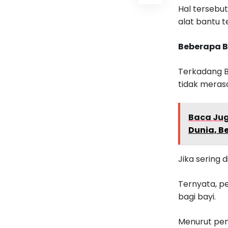
Hal tersebut
alat bantu t
Beberapa 
Terkadang B
tidak meras
Baca Ju
Dunia, B
Jika sering d
Ternyata, p
bagi bayi.
Menurut pen