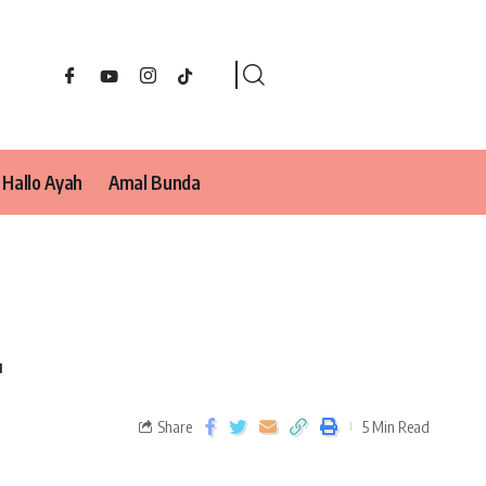
Hallo Ayah
Amal Bunda
a
Share
5 Min Read