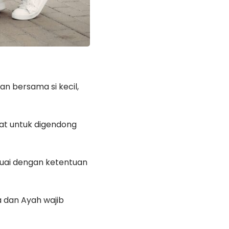
an bersama si kecil,
rat untuk digendong
suai dengan ketentuan
a dan Ayah wajib