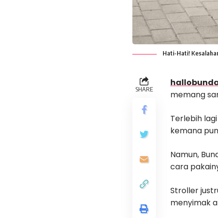
Hati-Hati! Kesalaha
hallobunda
SHARE
memang san
Terlebih lag
kemana pun 
Namun, Bund
cara pakain
Stroller jus
menyimak art