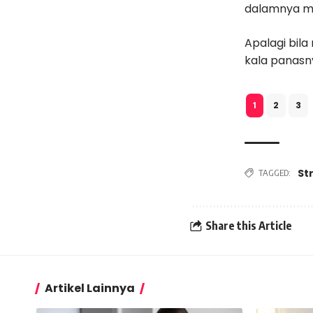
dalamnya men
Apalagi bila
kala panasny
2
3
1
Str
TAGGED:
Share this Article
Artikel Lainnya