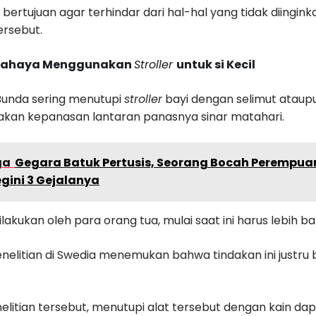
 bertujuan agar terhindar dari hal-hal yang tidak diing
ersebut.
Bahaya Menggunakan
Stroller
untuk si Kecil
unda sering menutupi
stroller
bayi dengan selimut ataupun
akan kepanasan lantaran panasnya sinar matahari.
ga
Gegara Batuk Pertusis, Seorang Bocah Perempua
egini 3 Gejalanya
ilakukan oleh para orang tua, mulai saat ini harus lebih bar
enelitian di Swedia menemukan bahwa tindakan ini just
elitian tersebut, menutupi alat tersebut dengan kain d