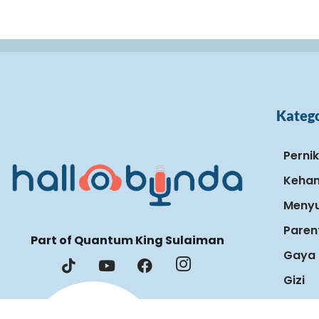
Katego
Perni
Keham
Menyu
Paren
Part of Quantum King Sulaiman
Gaya 
Gizi
Hallo