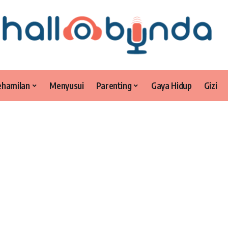
ehamilan
Menyusui
Parenting
Gaya Hidup
Gizi