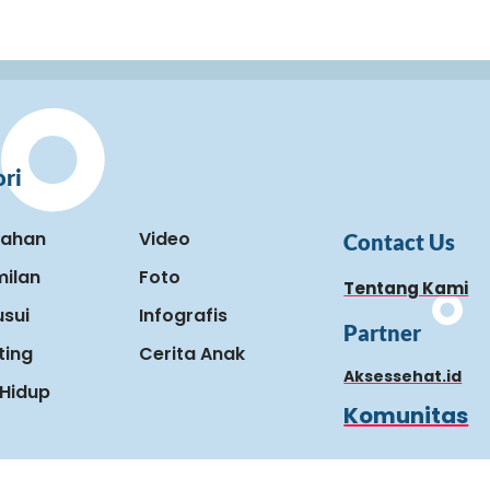
ri
kahan
Video
Contact Us
ilan
Foto
Tentang Kami
sui
Infografis
Partner
ting
Cerita Anak
Aksessehat.id
Hidup
Komunitas
 Ayah