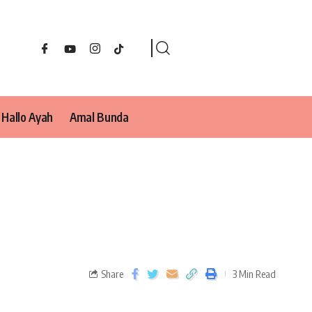
Hallo Ayah
Amal Bunda
Share
3 Min Read