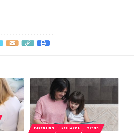
PARENTING
KELUARGA
TREND