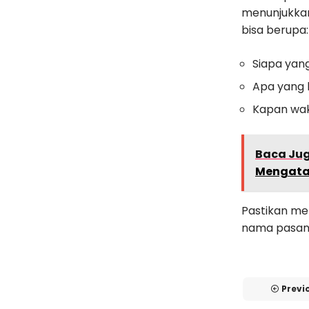
menunjukkan
bisa berupa:
Siapa yang
Apa yang 
Kapan wak
Baca Ju
Mengata
Pastikan m
nama pasang
Previ