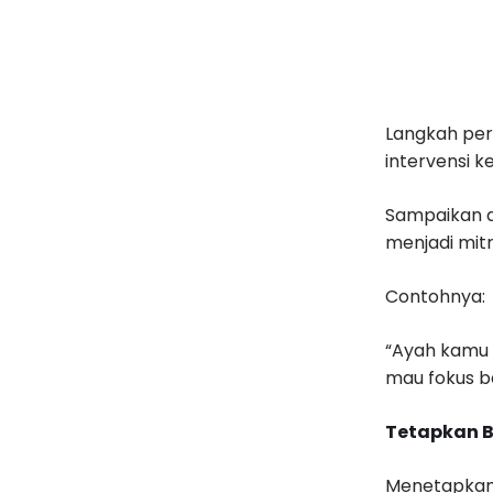
Langkah pe
intervensi k
Sampaikan d
menjadi mitr
Contohnya:
“Ayah kamu 
mau fokus be
Tetapkan 
Menetapkan 