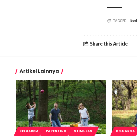
ke
TAGGED:
Share this Article
Artikel Lainnya
KELUARGA
PARENTING
STIMULASI
KELUARGA