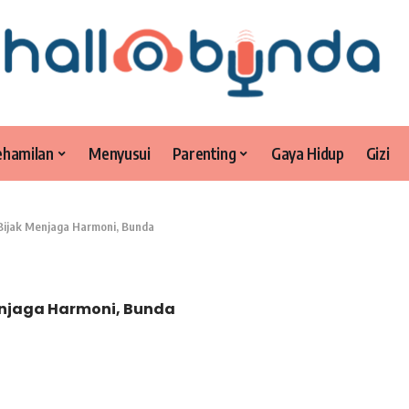
ehamilan
Menyusui
Parenting
Gaya Hidup
Gizi
 Bijak Menjaga Harmoni, Bunda
Menjaga Harmoni, Bunda