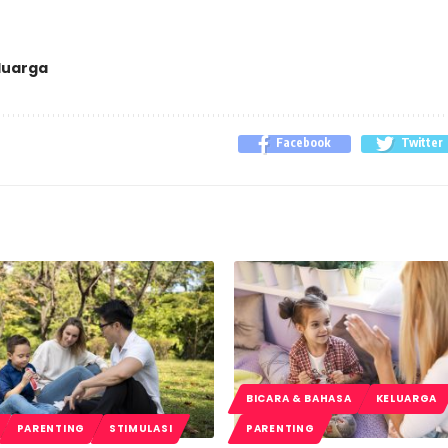
luarga
Facebook
Twitter
BICARA & BAHASA
KELUARGA
PARENTING
STIMULASI
PARENTING