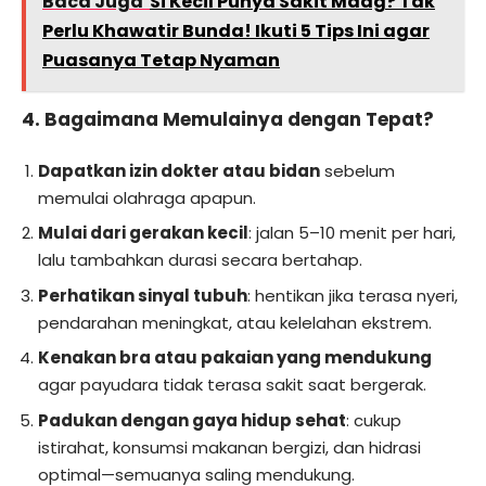
Baca Juga
Si Kecil Punya Sakit Maag? Tak
Perlu Khawatir Bunda! Ikuti 5 Tips Ini agar
Puasanya Tetap Nyaman
4. Bagaimana Memulainya dengan Tepat?
Dapatkan izin dokter atau bidan
sebelum
memulai olahraga apapun.
Mulai dari gerakan kecil
: jalan 5–10 menit per hari,
lalu tambahkan durasi secara bertahap.
Perhatikan sinyal tubuh
: hentikan jika terasa nyeri,
pendarahan meningkat, atau kelelahan ekstrem.
Kenakan bra atau pakaian yang mendukung
agar payudara tidak terasa sakit saat bergerak.
Padukan dengan gaya hidup sehat
: cukup
istirahat, konsumsi makanan bergizi, dan hidrasi
optimal—semuanya saling mendukung.