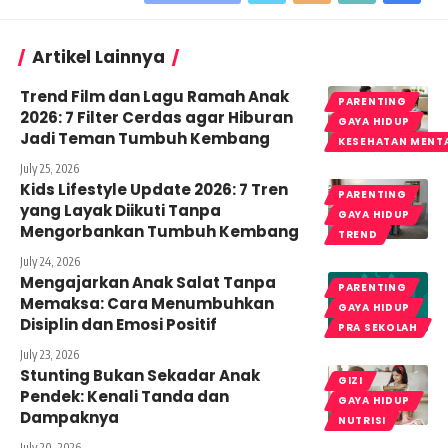
Artikel Lainnya
Trend Film dan Lagu Ramah Anak
PARENTING
2026: 7 Filter Cerdas agar Hiburan
GAYA HIDUP
Jadi Teman Tumbuh Kembang
KESEHATAN MENT
July 25, 2026
Kids Lifestyle Update 2026: 7 Tren
PARENTING
yang Layak Diikuti Tanpa
GAYA HIDUP
Mengorbankan Tumbuh Kembang
TREND
July 24, 2026
Mengajarkan Anak Salat Tanpa
PARENTING
Memaksa: Cara Menumbuhkan
GAYA HIDUP
Disiplin dan Emosi Positif
PRA SEKOLAH
July 23, 2026
Stunting Bukan Sekadar Anak
GIZI
Pendek: Kenali Tanda dan
GAYA HIDUP
Dampaknya
NUTRISI
July 20, 2026