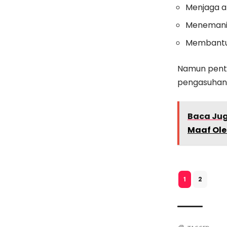
Menjaga a
Menemani b
Membantu
Namun pentin
pengasuhan a
Baca Ju
Maaf Ole
2
1