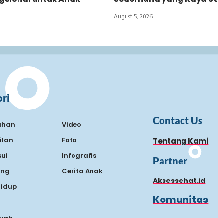
August 5, 2026
ri
Contact Us
ahan
Video
ilan
Foto
Tentang Kami
ui
Infografis
Partner
ing
Cerita Anak
Aksessehat.id
Hidup
Komunitas
Ayah