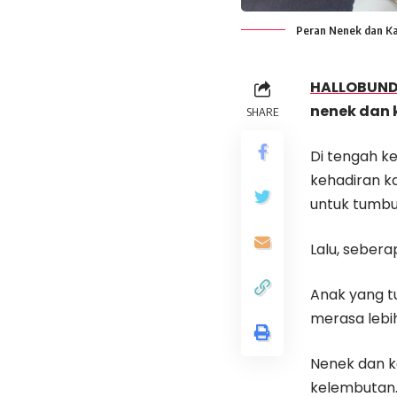
Peran Nenek dan Ka
HALLOBUN
nenek dan
SHARE
Di tengah k
kehadiran k
untuk tumbu
Lalu, seber
Anak yang t
merasa leb
Nenek dan k
kelembutan.