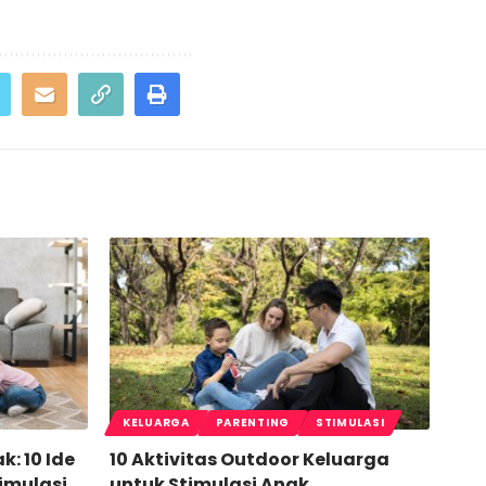
KELUARGA
PARENTING
STIMULASI
k: 10 Ide
10 Aktivitas Outdoor Keluarga
imulasi
untuk Stimulasi Anak