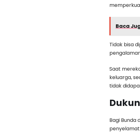
memperkuat 
Baca Ju
Tidak bisa d
pengalaman 
Saat mereka
keluarga, s
tidak didapa
Dukun
Bagi Bunda 
penyelamat!