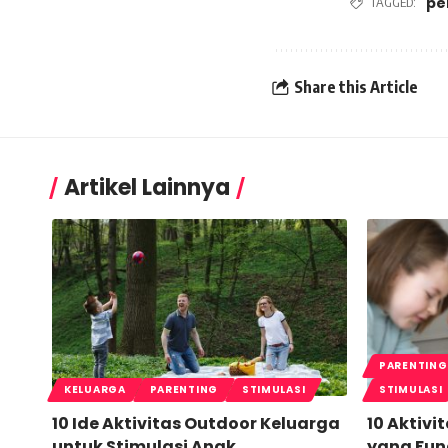
pe
TAGGED:
Share this Article
Artikel Lainnya
PARENTING
KELUARGA
PARENTING
STIMULASI
STIMULASI
10 Ide Aktivitas Outdoor Keluarga
10 Aktivi
untuk Stimulasi Anak
yang Fun