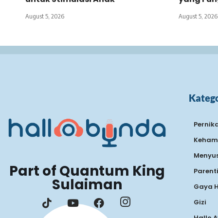
August 5, 2026
August 5, 2026
Katego
Pernik
Keham
Menyus
Part of Quantum King
Parent
Sulaiman
Gaya 
Gizi
Hallo 