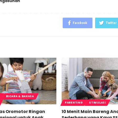
ngasuhan
Facebook
Twitter
BICARA & BAHASA
PARENTING
STIMULASI
tas Oromotor Ringan
10 Menit Main Bareng Ana
gsional untuk Anak
Sederhana yang Kaya St