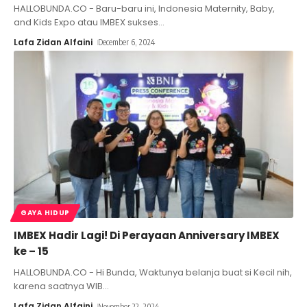
HALLOBUNDA.CO - Baru-baru ini, Indonesia Maternity, Baby,
and Kids Expo atau IMBEX sukses
…
Lafa Zidan Alfaini
December 6, 2024
GAYA HIDUP
IMBEX Hadir Lagi! Di Perayaan Anniversary IMBEX
ke – 15
HALLOBUNDA.CO - Hi Bunda, Waktunya belanja buat si Kecil nih,
karena saatnya WIB
…
Lafa Zidan Alfaini
November 22, 2024