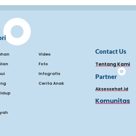
ri
Contact Us
ahan
Video
ilan
Foto
Tentang Kami
ui
Infografis
Partner
ing
Cerita Anak
Aksessehat.id
Hidup
Komunitas
Ayah