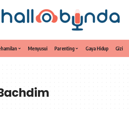
ehamilan
Menyusui
Parenting
Gaya Hidup
Gizi
 Bachdim