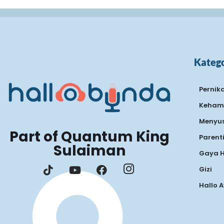
Katego
Pernik
Keham
Menyus
Part of Quantum King
Parent
Sulaiman
Gaya 
Gizi
Hallo 