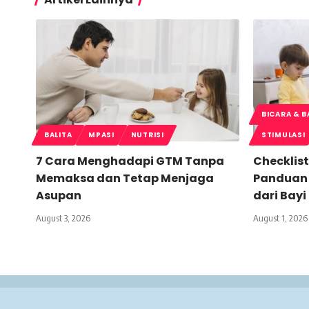
BICARA & 
BALITA
MPASI
NUTRISI
STIMULASI
7 Cara Menghadapi GTM Tanpa
Checklist
Memaksa dan Tetap Menjaga
Panduan
Asupan
dari Bayi
August 3, 2026
August 1, 2026