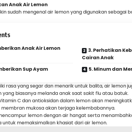
kan Anak Air Lemon
in sudah mengenal air lemon yang digunakan sebagai 
ents
mberikan Anak Air Lemon
3. Perhatikan K
Cairan Anak
mberikan Sup Ayam
5. Minum dan M
iki rasa yang segar dan menarik untuk balita, air lemon j
 yang biasanya melanda anak saat sakit flu atau batuk.
itamin C dan antioksidan dalam lemon akan meningkatka
ga membran mukosa akan terjaga kelembabannya.
mencampur lemon dengan air hangat serta menambahkan
a untuk memaksimalkan khasiat dari air lemon.