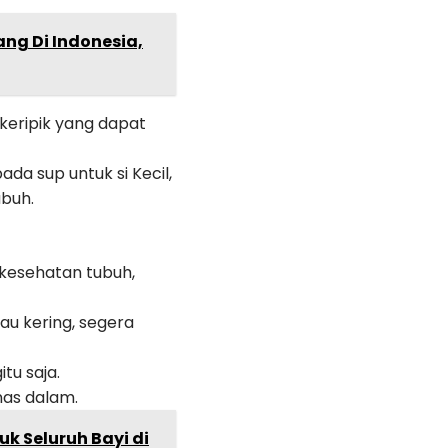
ng Di Indonesia,
eripik yang dapat
a sup untuk si Kecil,
buh.
 kesehatan tubuh,
tau kering, segera
tu saja.
nas dalam.
k Seluruh Bayi di