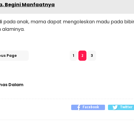
a, Begini Manfaatnya
rjadi pada anak, mama dapat mengoleskan madu pada bib
 alaminya.
ous Page
1
3
2
nas Dalam
Facebook
Twitter