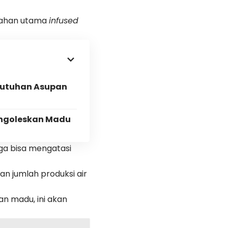
bahan utama
infused
ebutuhan Asupan
engoleskan Madu
uga bisa mengatasi
n jumlah produksi air
 madu, ini akan