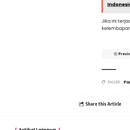
Indonesi
Jika ini te
kelembapan
Previ
Pa
TAGGED:
Share this Article
Artikel Lainnya