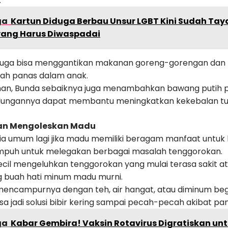
.
ga
Kartun Diduga Berbau Unsur LGBT Kini Sudah Taya
l yang Harus Diwaspadai
juga bisa menggantikan makanan goreng-gorengan dan k
h panas dalam anak.
an, Bunda sebaiknya juga menambahkan bawang putih pad
dungannya dapat membantu meningkatkan kekebalan tu
dan Mengoleskan Madu
ia umum lagi jika madu memiliki beragam manfaat untuk
mpuh untuk melegakan berbagai masalah tenggorokan.
i Kecil mengeluhkan tenggorokan yang mulai terasa sakit a
g buah hati minum madu murni.
mencampurnya dengan teh, air hangat, atau diminum begi
sa jadi solusi bibir kering sampai pecah-pecah akibat pa
ga
Kabar Gembira! Vaksin Rotavirus Digratiskan untu