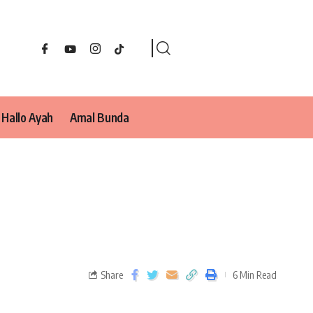
Hallo Ayah
Amal Bunda
Share
6 Min Read