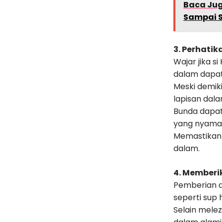
Baca Ju
Sampai 
3. Perhati
Wajar jika 
dalam dapat
Meski demik
lapisan dala
Bunda dapat
yang nyaman
Memastikan
dalam.
4. Memberi
Pemberian a
seperti sup 
Selain mele