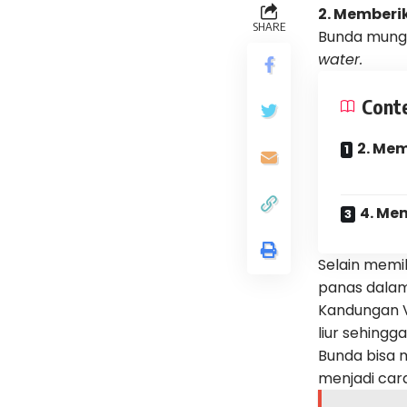
2. Memberi
SHARE
Bunda mungk
water.
Cont
2. Me
4. Me
Selain memil
panas dalam
Kandungan V
liur sehing
Bunda bisa 
menjadi car