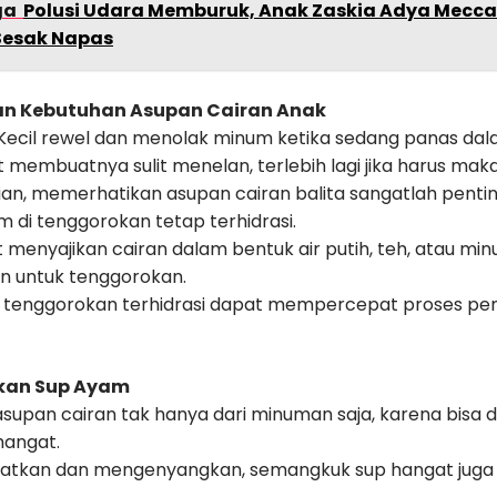
ga
Polusi Udara Memburuk, Anak Zaskia Adya Mecca
Sesak Napas
kan Kebutuhan Asupan Cairan Anak
si Kecil rewel dan menolak minum ketika sedang panas da
 membuatnya sulit menelan, terlebih lagi jika harus mak
ian, memerhatikan asupan cairan balita sangatlah pent
m di tenggorokan tetap terhidrasi.
 menyajikan cairan dalam bentuk air putih, teh, atau mi
 untuk tenggorokan.
 tenggorokan terhidrasi dapat mempercepat proses p
kan Sup Ayam
supan cairan tak hanya dari minuman saja, karena bisa 
hangat.
zatkan dan mengenyangkan, semangkuk sup hangat juga b