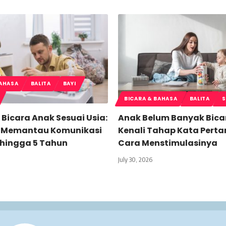
BAHASA
BALITA
BAYI
BICARA & BAHASA
BALITA
S
 Bicara Anak Sesuai Usia:
Anak Belum Banyak Bica
 Memantau Komunikasi
Kenali Tahap Kata Pert
 hingga 5 Tahun
Cara Menstimulasinya
July 30, 2026