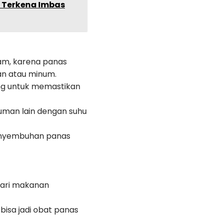
 Terkena Imbas
lam, karena panas
an atau minum.
ing untuk memastikan
numan lain dengan suhu
enyembuhan panas
dari makanan
isa jadi obat panas