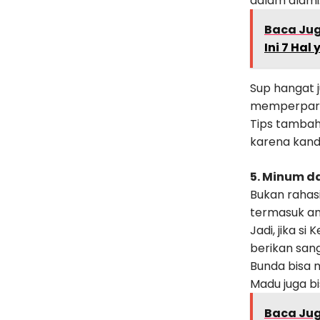
dalam alami
Baca Ju
Ini 7 Ha
Sup hangat 
memperpara
Tips tambah
karena kan
5. Minum 
Bukan rahas
termasuk a
Jadi, jika s
berikan san
Bunda bisa 
Madu juga bi
Baca Ju