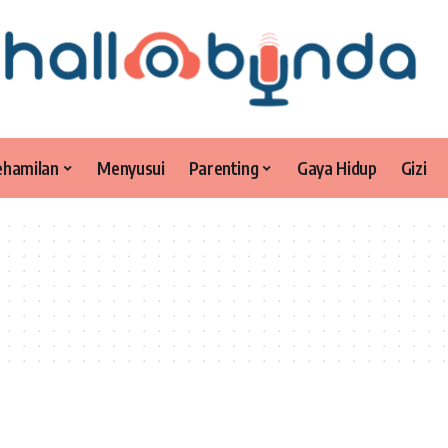
ehamilan
Menyusui
Parenting
Gaya Hidup
Gizi