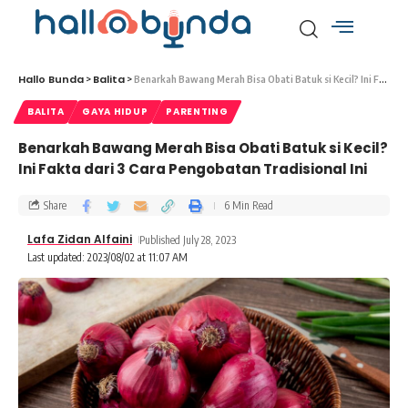
Hallo Bunda
Balita
>
>
Benarkah Bawang Merah Bisa Obati Batuk si Kecil? Ini Fakta dari 3 Cara Pengobatan Tradisional Ini
BALITA
GAYA HIDUP
PARENTING
Benarkah Bawang Merah Bisa Obati Batuk si Kecil?
Ini Fakta dari 3 Cara Pengobatan Tradisional Ini
Share
6 Min Read
Lafa Zidan Alfaini
Published July 28, 2023
Last updated: 2023/08/02 at 11:07 AM