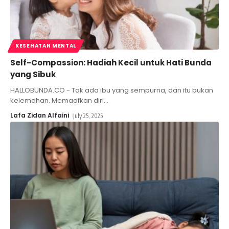
KESEHATAN MENTAL
Self-Compassion: Hadiah Kecil untuk Hati Bunda
yang Sibuk
HALLOBUNDA.CO - Tak ada ibu yang sempurna, dan itu bukan
kelemahan. Memaafkan diri
…
Lafa Zidan Alfaini
July 25, 2025