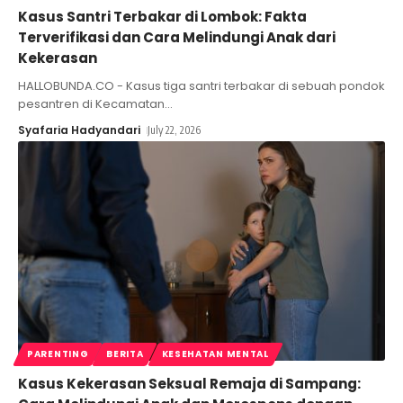
Kasus Santri Terbakar di Lombok: Fakta
Terverifikasi dan Cara Melindungi Anak dari
Kekerasan
HALLOBUNDA.CO - Kasus tiga santri terbakar di sebuah pondok
pesantren di Kecamatan
…
Syafaria Hadyandari
July 22, 2026
PARENTING
BERITA
KESEHATAN MENTAL
Kasus Kekerasan Seksual Remaja di Sampang: