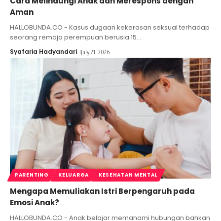
Cara Melindungi Anak dan Merespons dengan
Aman
HALLOBUNDA.CO - Kasus dugaan kekerasan seksual terhadap
seorang remaja perempuan berusia 15
…
Syafaria Hadyandari
July 21, 2026
PARENTING
KELUARGA
KESEHATAN MENTAL
Mengapa Memuliakan Istri Berpengaruh pada
Emosi Anak?
HALLOBUNDA.CO - Anak belajar memahami hubungan bahkan