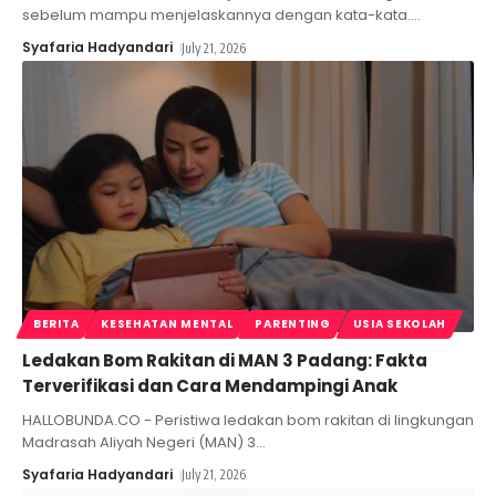
sebelum mampu menjelaskannya dengan kata-kata.
…
Syafaria Hadyandari
July 21, 2026
BERITA
KESEHATAN MENTAL
PARENTING
USIA SEKOLAH
Ledakan Bom Rakitan di MAN 3 Padang: Fakta
Terverifikasi dan Cara Mendampingi Anak
HALLOBUNDA.CO - Peristiwa ledakan bom rakitan di lingkungan
Madrasah Aliyah Negeri (MAN) 3
…
Syafaria Hadyandari
July 21, 2026