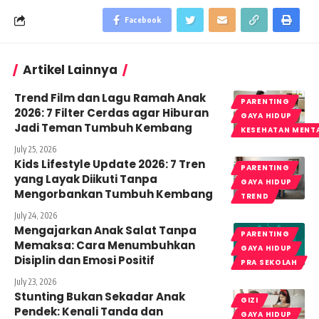
Facebook
Artikel Lainnya
Trend Film dan Lagu Ramah Anak
PARENTING
2026: 7 Filter Cerdas agar Hiburan
GAYA HIDUP
Jadi Teman Tumbuh Kembang
KESEHATAN MENT
July 25, 2026
Kids Lifestyle Update 2026: 7 Tren
PARENTING
yang Layak Diikuti Tanpa
GAYA HIDUP
Mengorbankan Tumbuh Kembang
TREND
July 24, 2026
Mengajarkan Anak Salat Tanpa
PARENTING
Memaksa: Cara Menumbuhkan
GAYA HIDUP
Disiplin dan Emosi Positif
PRA SEKOLAH
July 23, 2026
Stunting Bukan Sekadar Anak
GIZI
Pendek: Kenali Tanda dan
GAYA HIDUP