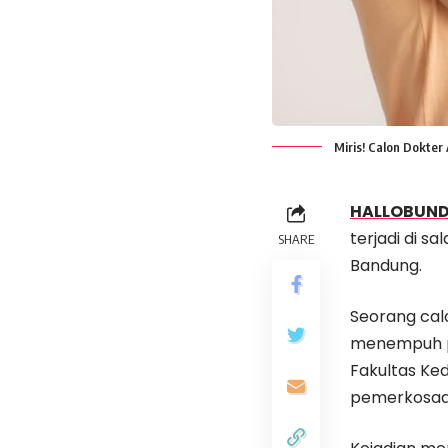
Miris! Calon Dokte
HALLOBUN
terjadi di s
SHARE
Bandung.
Seorang calo
menempuh pe
Fakultas Ked
pemerkosaa