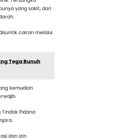
 WIB. Tersangka
ya yang sakit, dari
darah.
isuntik cairan melalui
yang Tega Bunuh
—yang kemudian
rwajib.
 Tindak Pidana
jara.
si dan Izin