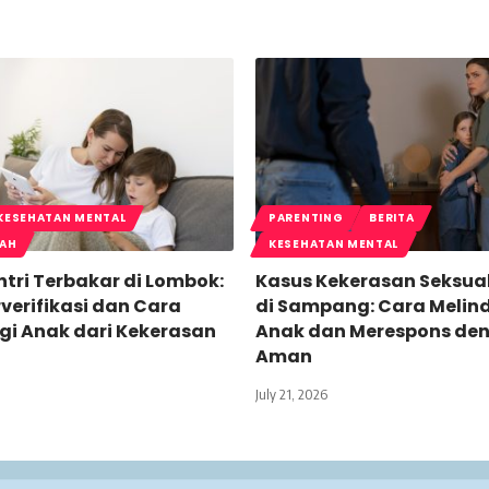
KESEHATAN MENTAL
PARENTING
BERITA
LAH
KESEHATAN MENTAL
tri Terbakar di Lombok:
Kasus Kekerasan Seksua
verifikasi dan Cara
di Sampang: Cara Melin
gi Anak dari Kekerasan
Anak dan Merespons de
Aman
July 21, 2026