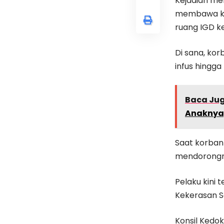
Kejadian mem
membawa kor
ruang IGD k
Di sana, kor
infus hingga
Baca Ju
Anaknya,
Saat korban 
mendorongny
Pelaku kini
Kekerasan S
Konsil Kedok