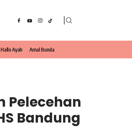
Hallo Ayah
Amal Bunda
an Pelecehan
SHS Bandung