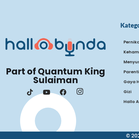
Katego
Pernik
Keham
Menyus
Part of Quantum King
Parent
Sulaiman
Gaya 
Gizi
Hallo 
© 202