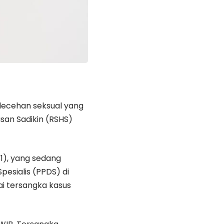
lecehan seksual yang
asan Sadikin (RSHS)
31), yang sedang
esialis (PPDS) di
ai tersangka kasus