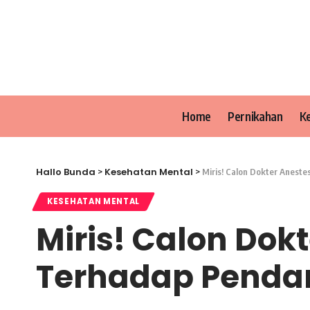
Home
Pernikahan
K
Hallo Bunda
Kesehatan Mental
>
>
Miris! Calon Dokter Anest
KESEHATAN MENTAL
Miris! Calon Dok
Terhadap Penda