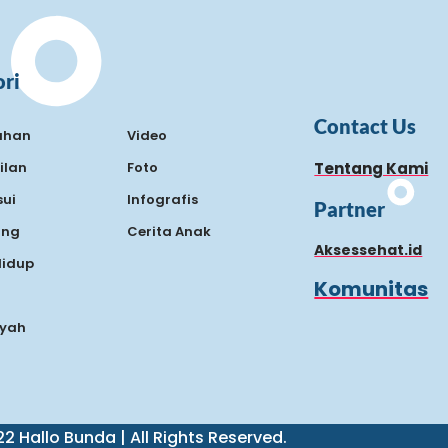
ri
Contact Us
ahan
Video
ilan
Foto
Tentang Kami
ui
Infografis
Partner
ing
Cerita Anak
Aksessehat.id
Hidup
Komunitas
Ayah
2 Hallo Bunda | All Rights Reserved.