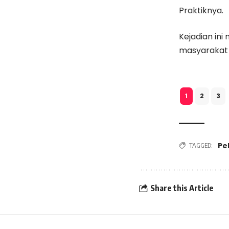
Praktiknya.
Kejadian ini
masyarakat 
2
3
1
Pe
TAGGED:
Share this Article