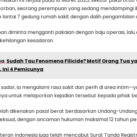
ilukan ini terjadi pada 18 Maret 2025, sekitar pukul 01.00
ban, seorang perempuan yang sedang mendampingi ibun
e lantai 7 gedung rumah sakit dengan dalih pengambilan 
ban diminta mengganti pakaian dengan baju operasi, lalu d
 kehilangan kesadaran.
ga
Sudah Tau Fenomena Filicide? Motif Orang Tua 
 Ini 4 Pemicunya
sadar, ia mengalami rasa sakit dan perih di area intim
a untuk melaporkan kejadian tersebut kepada pihak be
 telah dikenakan pasal berat berdasarkan Undang-Undang
eksual, dengan ancaman hukuman maksimal 12 tahun pen
teran Indonesia juga telah mencabut Surat Tanda Registra