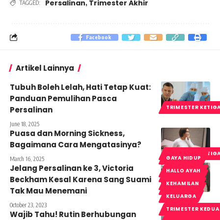
Persalinan
Trimester Akhir
,
TAGGED:
Facebook
Artikel Lainnya
Tubuh Boleh Lelah, Hati Tetap Kuat:
Panduan Pemulihan Pasca
TRIMESTER KETIG
Persalinan
June 18, 2025
Puasa dan Morning Sickness,
Bagaimana Cara Mengatasinya?
TRIMESTER KETIG
GAYA HIDUP
March 16, 2025
Jelang Persalinan ke 3, Victoria
HALLO AYAH
HALLO AYAH
Beckham Kesal Karena Sang Suami
KEHAMILAN
KEHAMILAN
Tak Mau Menemani
KELUARGA
October 23, 2023
TRIMESTER KEDUA
Wajib Tahu! Rutin Berhubungan