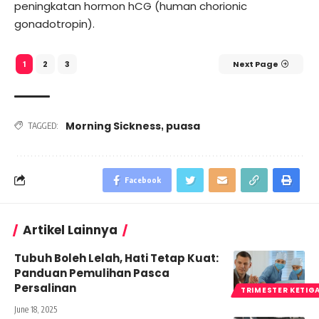
peningkatan hormon hCG (human chorionic
gonadotropin).
2
3
Next Page
1
Morning Sickness
puasa
,
TAGGED:
Facebook
Artikel Lainnya
Tubuh Boleh Lelah, Hati Tetap Kuat:
Panduan Pemulihan Pasca
Persalinan
TRIMESTER KETIG
June 18, 2025