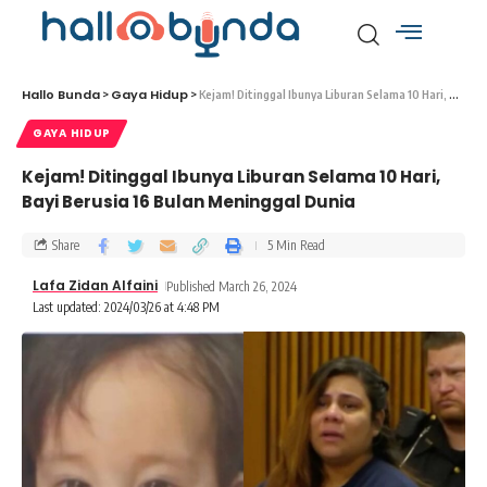
Hallo Bunda
Gaya Hidup
>
>
Kejam! Ditinggal Ibunya Liburan Selama 10 Hari, Bayi Berusia 16 Bulan Meninggal Dunia
GAYA HIDUP
Kejam! Ditinggal Ibunya Liburan Selama 10 Hari,
Bayi Berusia 16 Bulan Meninggal Dunia
Share
5 Min Read
Lafa Zidan Alfaini
Published March 26, 2024
Last updated: 2024/03/26 at 4:48 PM