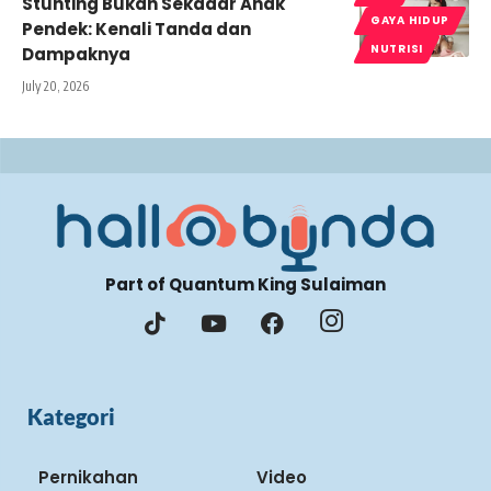
Stunting Bukan Sekadar Anak
GAYA HIDUP
Pendek: Kenali Tanda dan
NUTRISI
Dampaknya
July 20, 2026
Part of Quantum King Sulaiman
Kategori
Pernikahan
Video