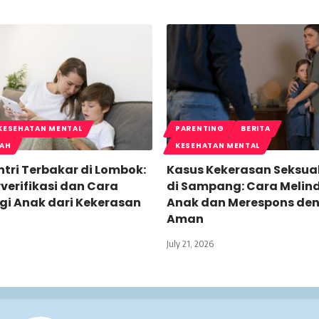
KESEHATAN MENTAL
PARENTING
BERITA
LAH
KESEHATAN MENTAL
tri Terbakar di Lombok:
Kasus Kekerasan Seksua
verifikasi dan Cara
di Sampang: Cara Melin
gi Anak dari Kekerasan
Anak dan Merespons de
Aman
July 21, 2026