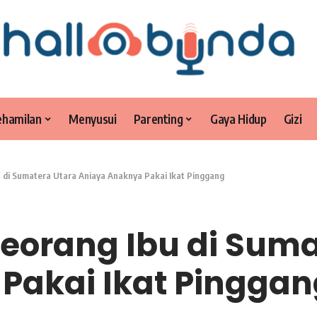
ehamilan
Menyusui
Parenting
Gaya Hidup
Gizi
u di Sumatera Utara Aniaya Anaknya Pakai Ikat Pinggang
Seorang Ibu di Sum
Pakai Ikat Pinggan