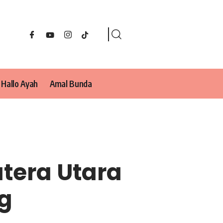
Hallo Ayah
Amal Bunda
atera Utara
g