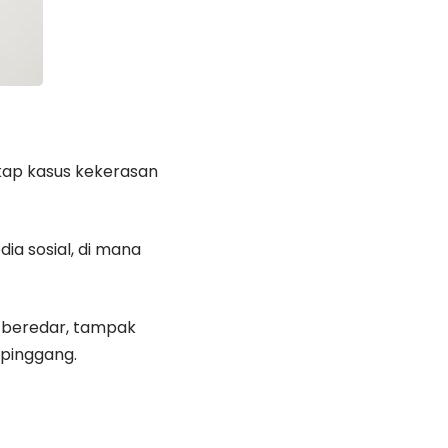
kap kasus kekerasan
ia sosial, di mana
g beredar, tampak
pinggang.