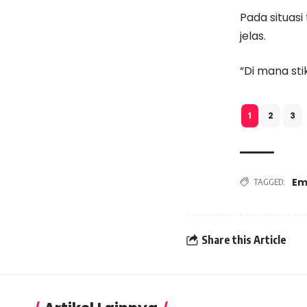
Pada situasi
jelas.
“Di mana sti
2
3
1
Em
TAGGED:
Share this Article