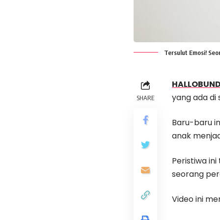
Tersulut Emosi! Seo
HALLOBUN
yang ada di s
SHARE
Baru-baru in
anak menjad
Peristiwa in
seorang pe
Video ini m