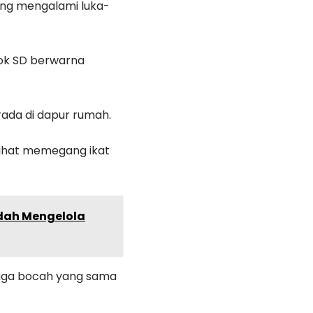
ang mengalami luka-
ok SD berwarna
ada di dapur rumah.
ihat memegang ikat
udah Mengelola
duga bocah yang sama