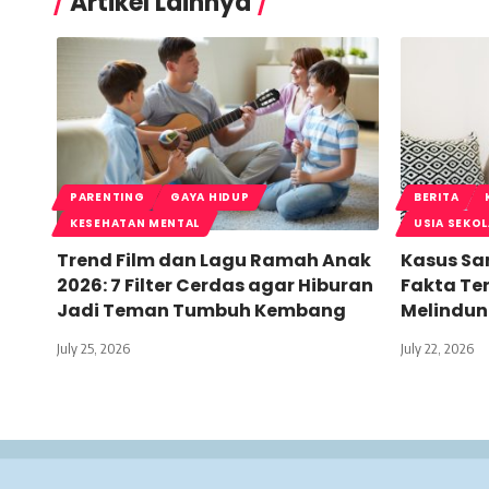
Artikel Lainnya
PARENTING
GAYA HIDUP
BERITA
KESEHATAN MENTAL
USIA SEKO
Trend Film dan Lagu Ramah Anak
Kasus San
2026: 7 Filter Cerdas agar Hiburan
Fakta Ter
Jadi Teman Tumbuh Kembang
Melindun
July 25, 2026
July 22, 2026