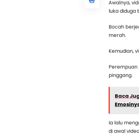
Awalnya, vi
luka diduga
Bocah berje
merah.
Kemudian, v
Perempuan y
pinggang.
Baca Ju
Emosiny
Ia lalu men
di awal video