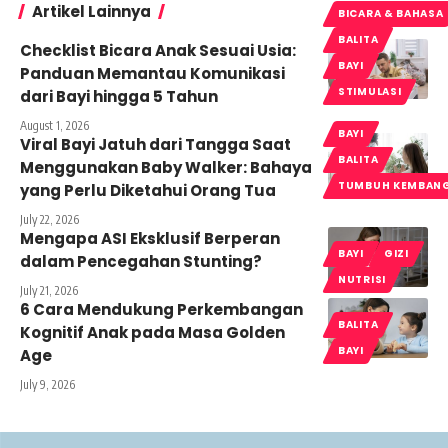
Artikel Lainnya
BICARA & BAHASA
BALITA
Checklist Bicara Anak Sesuai Usia:
BAYI
Panduan Memantau Komunikasi
STIMULASI
dari Bayi hingga 5 Tahun
August 1, 2026
BAYI
Viral Bayi Jatuh dari Tangga Saat
BALITA
Menggunakan Baby Walker: Bahaya
TUMBUH KEMBAN
yang Perlu Diketahui Orang Tua
July 22, 2026
Mengapa ASI Eksklusif Berperan
BAYI
GIZI
dalam Pencegahan Stunting?
NUTRISI
July 21, 2026
6 Cara Mendukung Perkembangan
BALITA
Kognitif Anak pada Masa Golden
BAYI
Age
July 9, 2026