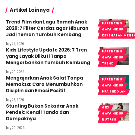
Artikel Lainnya
Trend Film dan Lagu Ramah Anak
PARENTING
2026: 7 Filter Cerdas agar Hiburan
GAYA HIDUP
Jadi Teman Tumbuh Kembang
KESEHATAN MENT
July 25, 2026
Kids Lifestyle Update 2026: 7 Tren
PARENTING
yang Layak Diikuti Tanpa
GAYA HIDUP
Mengorbankan Tumbuh Kembang
TREND
July 24, 2026
Mengajarkan Anak Salat Tanpa
PARENTING
Memaksa: Cara Menumbuhkan
GAYA HIDUP
Disiplin dan Emosi Positif
PRA SEKOLAH
July 23, 2026
Stunting Bukan Sekadar Anak
GIZI
Pendek: Kenali Tanda dan
GAYA HIDUP
Dampaknya
NUTRISI
July 20, 2026