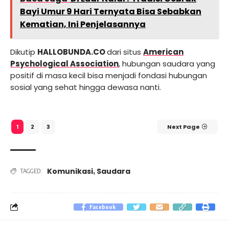
Bayi Umur 9 Hari Ternyata Bisa Sebabkan
Kematian, Ini Penjelasannya
Dikutip
HALLOBUNDA.CO
dari situs
American
Psychological Association
, hubungan saudara yang
positif di masa kecil bisa menjadi fondasi hubungan
sosial yang sehat hingga dewasa nanti.
2
3
Next Page
1
Komunikasi
Saudara
,
TAGGED:
Facebook