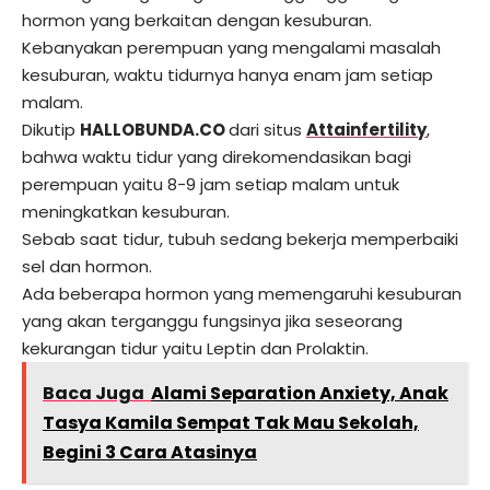
hormon yang berkaitan dengan kesuburan.
Kebanyakan perempuan yang mengalami masalah
kesuburan, waktu tidurnya hanya enam jam setiap
malam.
Dikutip
HALLOBUNDA.CO
dari situs
Attainfertility
,
bahwa waktu tidur yang direkomendasikan bagi
perempuan yaitu 8-9 jam setiap malam untuk
meningkatkan kesuburan.
Sebab saat tidur, tubuh sedang bekerja memperbaiki
sel dan hormon.
Ada beberapa hormon yang memengaruhi kesuburan
yang akan terganggu fungsinya jika seseorang
kekurangan tidur yaitu Leptin dan Prolaktin.
Baca Juga
Alami Separation Anxiety, Anak
Tasya Kamila Sempat Tak Mau Sekolah,
Begini 3 Cara Atasinya