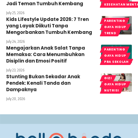
Jadi Teman Tumbuh Kembang
KESEHATAN MENT
July 25, 2026
Kids Lifestyle Update 2026: 7 Tren
PARENTING
yang Layak Diikuti Tanpa
GAYA HIDUP
Mengorbankan Tumbuh Kembang
TREND
July 24, 2026
Mengajarkan Anak Salat Tanpa
PARENTING
Memaksa: Cara Menumbuhkan
GAYA HIDUP
Disiplin dan Emosi Positif
PRA SEKOLAH
July 23, 2026
Stunting Bukan Sekadar Anak
GIZI
Pendek: Kenali Tanda dan
GAYA HIDUP
Dampaknya
NUTRISI
July 20, 2026