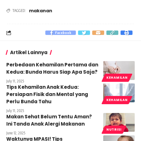
makanan
TAGGED:
Facebook
Artikel Lainnya
Perbedaan Kehamilan Pertama dan
Kedua: Bunda Harus Siap Apa Saja?
KEHAMILAN
July 11, 2025
Tips Kehamilan Anak Kedua:
Persiapan Fisik dan Mental yang
KEHAMILAN
Perlu Bunda Tahu
July 11, 2025
Makan Sehat Belum Tentu Aman?
Ini Tanda Anak Alergi Makanan
NUTRISI
June 12, 2025
Waktunya MPASI! Tips