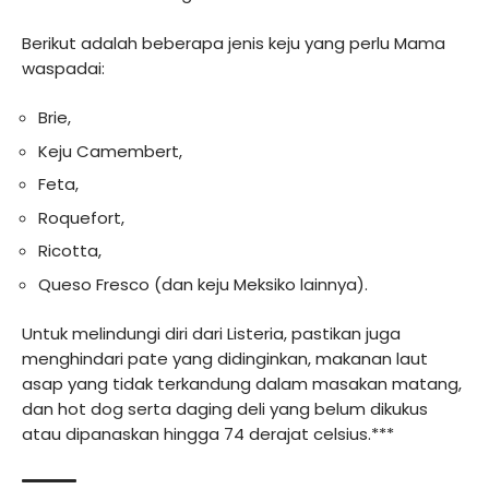
Berikut adalah beberapa jenis keju yang perlu Mama
waspadai:
Brie,
Keju Camembert,
Feta,
Roquefort,
Ricotta,
Queso Fresco (dan keju Meksiko lainnya).
Untuk melindungi diri dari Listeria, pastikan juga
menghindari pate yang didinginkan, makanan laut
asap yang tidak terkandung dalam masakan matang,
dan hot dog serta daging deli yang belum dikukus
atau dipanaskan hingga 74 derajat celsius.***