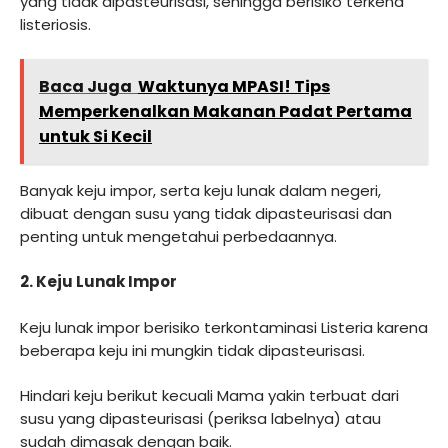
yang tidak dipasteurisasi, sehingga berisiko terkena
listeriosis.
Baca Juga
Waktunya MPASI! Tips
Memperkenalkan Makanan Padat Pertama
untuk Si Kecil
Banyak keju impor, serta keju lunak dalam negeri,
dibuat dengan susu yang tidak dipasteurisasi dan
penting untuk mengetahui perbedaannya.
2. Keju Lunak Impor
Keju lunak impor berisiko terkontaminasi Listeria karena
beberapa keju ini mungkin tidak dipasteurisasi.
Hindari keju berikut kecuali Mama yakin terbuat dari
susu yang dipasteurisasi (periksa labelnya) atau
sudah dimasak dengan baik.