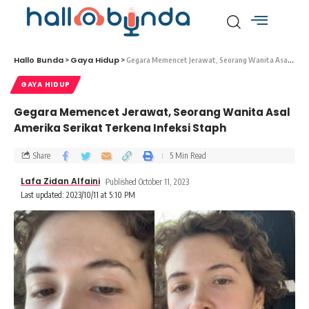
Hallo Bunda
Gaya Hidup
>
>
Gegara Memencet Jerawat, Seorang Wanita Asal Amerika Serikat Terkena Infeksi Staph
GAYA HIDUP
Gegara Memencet Jerawat, Seorang Wanita Asal
Amerika Serikat Terkena Infeksi Staph
Share
5 Min Read
Lafa Zidan Alfaini
Published October 11, 2023
Last updated: 2023/10/11 at 5:10 PM