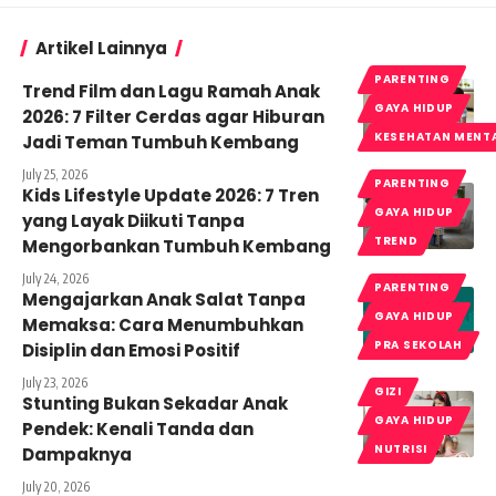
Artikel Lainnya
PARENTING
Trend Film dan Lagu Ramah Anak
GAYA HIDUP
2026: 7 Filter Cerdas agar Hiburan
KESEHATAN MENT
Jadi Teman Tumbuh Kembang
July 25, 2026
PARENTING
Kids Lifestyle Update 2026: 7 Tren
GAYA HIDUP
yang Layak Diikuti Tanpa
TREND
Mengorbankan Tumbuh Kembang
July 24, 2026
PARENTING
Mengajarkan Anak Salat Tanpa
GAYA HIDUP
Memaksa: Cara Menumbuhkan
PRA SEKOLAH
Disiplin dan Emosi Positif
July 23, 2026
GIZI
Stunting Bukan Sekadar Anak
GAYA HIDUP
Pendek: Kenali Tanda dan
NUTRISI
Dampaknya
July 20, 2026