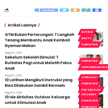
Facebook
Artikel Lainnya
NUTRISI
GTM Bukan Pertarungan: 7 Langkah
BALITA
Tenang Membantu Anak Kembali
PARENTING
Nyaman Makan
August 8, 2026
Sebelum Sekolah Dimulai: 7
PARENTING
Rutinitas Pagi untuk Melatih Fokus
PERKEMBANGAN K
Anak
August 6, 2026
STIMULASI
10 Latihan Mengikuti Instruksi yang
PARENTING
Bisa Dilakukan Sambil Bermain
PRA SEKOLAH
August 6, 2026
KELUARGA
10 Ide Aktivitas Outdoor Keluarga
PARENTING
untuk Stimulasi Anak
STIMULASI