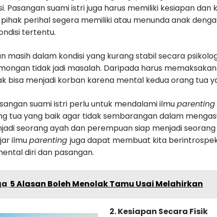
. Pasangan suami istri juga harus memiliki kesiapan dan
 pihak perihal segera memiliki atau menunda anak den
ondisi tertentu.
an masih dalam kondisi yang kurang stabil secara psikol
mongan tidak jadi masalah. Daripada harus memaksakan
ak bisa menjadi korban karena mental kedua orang tua y
pasangan suami istri perlu untuk mendalami ilmu
parenting
ng tua yang baik agar tidak sembarangan dalam mengasu
enjadi seorang ayah dan perempuan siap menjadi seorang
jar ilmu
parenting
juga dapat membuat kita berintrospek
ental diri dan pasangan.
ga
5 Alasan Boleh Menolak Tamu Usai Melahirkan
2. Kesiapan Secara Fisik