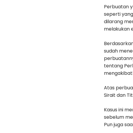
Perbuatan ya
seperti yang
dilarang me
melakukan e
Berdasarkan
sudah meneta
perbuatannya
tentang Per
mengakibat
Atas perbua
Sirait dan T
Kasus ini me
sebelum mem
Pun juga sa