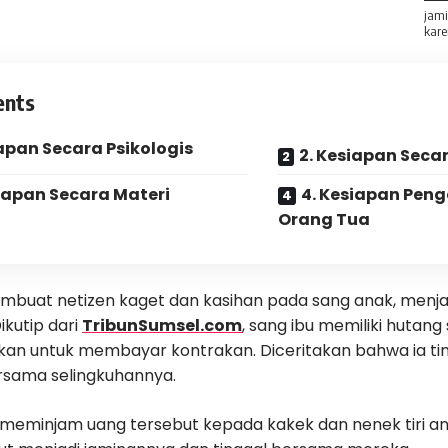
jami
kare
ents
iapan Secara Psikologis
2. Kesiapan Secar
siapan Secara Materi
4. Kesiapan Pen
Orang Tua
embuat netizen kaget dan kasihan pada sang anak, menja
Dikutip dari
TribunSumsel.com
, sang ibu memiliki hutang
kan untuk membayar kontrakan. Diceritakan bahwa ia tin
rsama selingkuhannya.
meminjam uang tersebut kepada kakek dan nenek tiri a