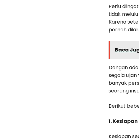
Perlu diing
tidak melul
Karena sete
pernah dilalu
Baca Ju
Dengan adan
segala ujia
banyak pers
seorang ins
Berikut beb
1. Kesiapan
Kesiapan sec