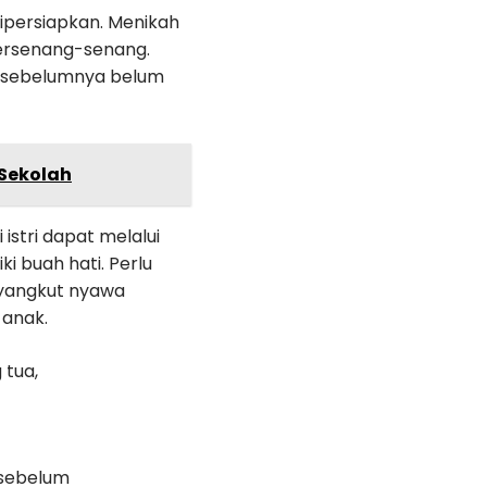
ipersiapkan. Menikah
bersenang-senang.
g sebelumnya belum
 Sekolah
stri dapat melalui
 buah hati. Perlu
nyangkut nyawa
 anak.
 tua,
 sebelum