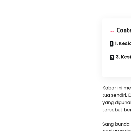
Cont
1. Kes
3. Ke
Kabar ini m
tua sendiri. 
yang diguna
tersebut be
Sang bunda 