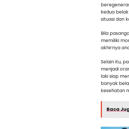
beregenerasi
kedua belak
situasi dan k
Bila pasang
memiliki mo
akhirnya an
Selain itu, 
menjadi ora
laki siap m
banyak bela
kesehatan m
Baca Ju