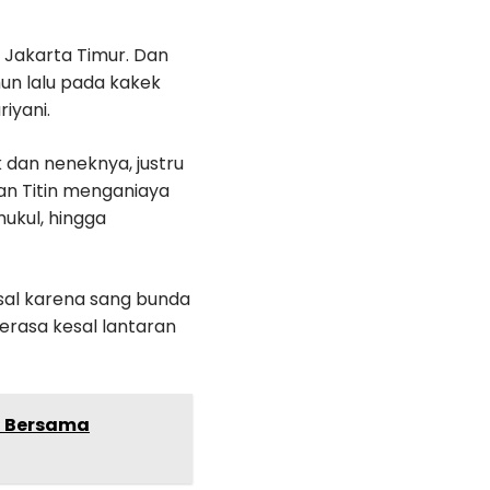
, Jakarta Timur. Dan
hun lalu pada kakek
iyani.
 dan neneknya, justru
dan Titin menganiaya
ukul, hingga
sal karena sang bunda
erasa kesal lantaran
g Bersama