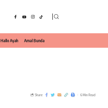
Hallo Ayah
Amal Bunda
Share
6 Min Read