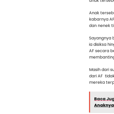
anak terseb
Anak tersebu
kabarnya AF 
dan nenek ti
Sayangnya ba
ia disiksa 
AF secara b
membanting.
Masih dari 
dari AF tida
mereka terp
Baca Ju
Anaknya,