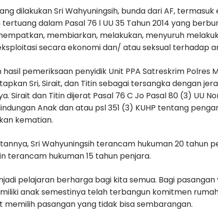
ng dilakukan Sri Wahyuningsih, bunda dari AF, termasuk e
 tertuang dalam Pasal 76 l UU 35 Tahun 2014 yang berbun
nempatkan, membiarkan, melakukan, menyuruh melakukan
ksploitasi secara ekonomi dan/ atau seksual terhadap a
 hasil pemeriksaan penyidik Unit PPA Satreskrim Polres 
pkan Sri, Sirait, dan Titin sebagai tersangka dengan jera
. Sirait dan Titin dijerat Pasal 76 C Jo Pasal 80 (3) UU 
lindungan Anak dan atau psl 351 (3) KUHP tentang penga
kan kematian.
tannya, Sri Wahyuningsih terancam hukuman 20 tahun p
itin terancam hukuman 15 tahun penjara.
njadi pelajaran berharga bagi kita semua. Bagi pasangan
iliki anak semestinya telah terbangun komitmen rumah
at memilih pasangan yang tidak bisa sembarangan.