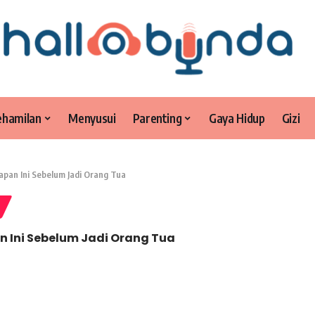
ehamilan
Menyusui
Parenting
Gaya Hidup
Gizi
apan Ini Sebelum Jadi Orang Tua
n Ini Sebelum Jadi Orang Tua