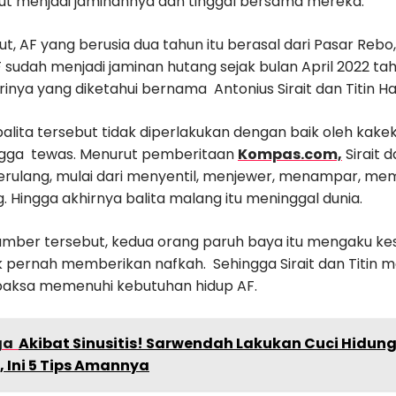
ut menjadi jaminannya dan tinggal bersama mereka.
t, AF yang berusia dua tahun itu berasal dari Pasar Rebo
sudah menjadi jaminan hutang sejak bulan April 2022 ta
rinya yang diketahui bernama Antonius Sirait dan Titin Har
lita tersebut tidak diperlakukan dengan baik oleh kakek
hingga tewas. Menurut pemberitaan
Kompas.com,
Sirait 
erulang, mulai dari menyentil, menjewer, menampar, mem
 Hingga akhirnya balita malang itu meninggal dunia.
sumber tersebut, kedua orang paruh baya itu mengaku ke
k pernah memberikan nafkah. Sehingga Sirait dan Titin m
aksa memenuhi kebutuhan hidup AF.
ga
Akibat Sinusitis! Sarwendah Lakukan Cuci Hidun
 Ini 5 Tips Amannya