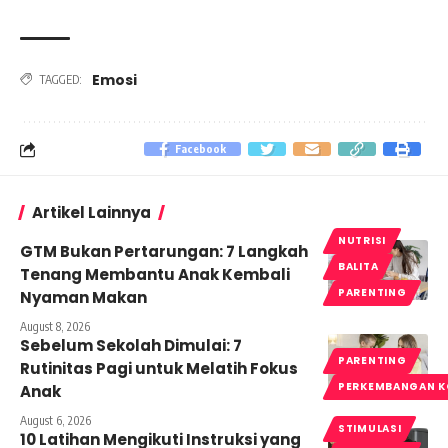
Emosi
TAGGED:
Facebook
Artikel Lainnya
NUTRISI
GTM Bukan Pertarungan: 7 Langkah
BALITA
Tenang Membantu Anak Kembali
PARENTING
Nyaman Makan
August 8, 2026
Sebelum Sekolah Dimulai: 7
PARENTING
Rutinitas Pagi untuk Melatih Fokus
PERKEMBANGAN K
Anak
August 6, 2026
STIMULASI
10 Latihan Mengikuti Instruksi yang