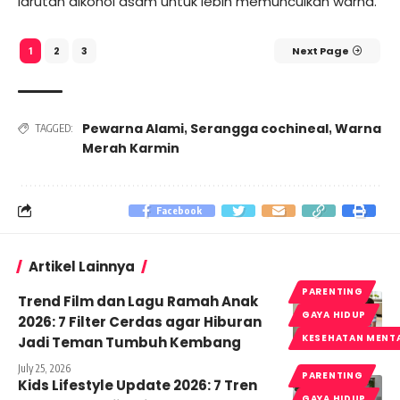
larutan alkohol asam untuk lebih memunculkan warna.
2
3
Next Page
1
Pewarna Alami
Serangga cochineal
Warna
,
,
TAGGED:
Merah Karmin
Facebook
Artikel Lainnya
PARENTING
Trend Film dan Lagu Ramah Anak
GAYA HIDUP
2026: 7 Filter Cerdas agar Hiburan
KESEHATAN MENT
Jadi Teman Tumbuh Kembang
July 25, 2026
PARENTING
Kids Lifestyle Update 2026: 7 Tren
GAYA HIDUP