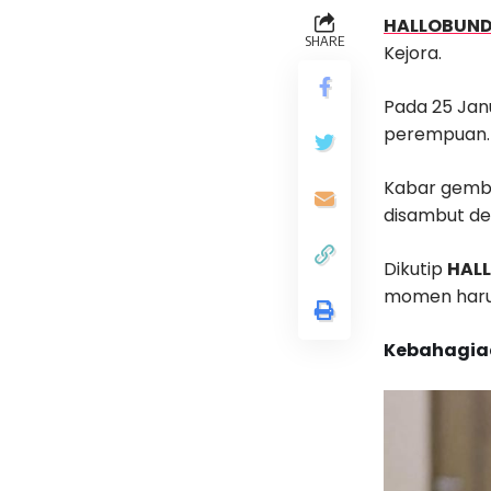
HALLOBUN
SHARE
Kejora.
Pada 25 Janu
perempuan.
Kabar gembir
disambut de
Dikutip
HAL
momen haru 
Kebahagiaan