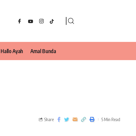
Hallo Ayah
Amal Bunda
Share
5 Min Read