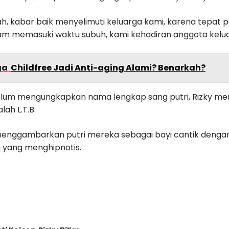
ah, kabar baik menyelimuti keluarga kami, karena tepat p
am memasuki waktu subuh, kami kehadiran anggota keluar
ga
Childfree Jadi Anti-aging Alami? Benarkah?
lum mengungkapkan nama lengkap sang putri, Rizky m
lah L.T.B.
r menggambarkan putri mereka sebagai bayi cantik deng
 yang menghipnotis.