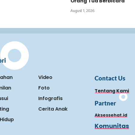
Orang Tua Berbicara
August 1, 2026
ri
kahan
Video
Contact Us
ilan
Foto
Tentang Kami
sui
Infografis
Partner
ting
Cerita Anak
Aksessehat.id
Hidup
Komunitas