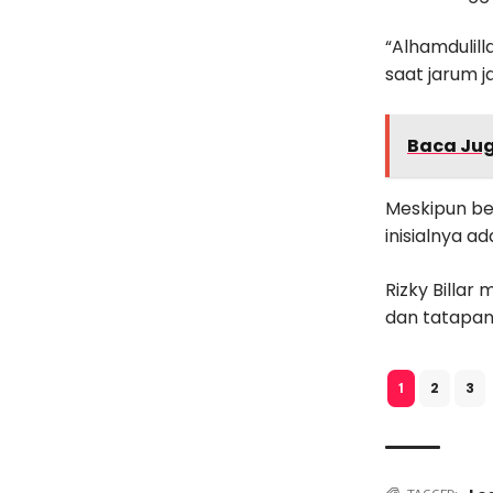
“Alhamdulill
saat jarum j
Baca Ju
Meskipun be
inisialnya ada
Rizky Billa
dan tatapan
2
3
1