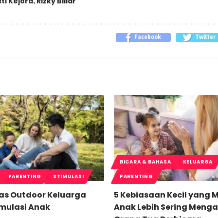
sti Kejora
Rizky Billar
,
Facebook
Twitter
BICARA & BAHASA
KELUARGA
PARENTING
STIMULASI
PARENTING
tas Outdoor Keluarga
5 Kebiasaan Kecil yang
imulasi Anak
Anak Lebih Sering Menga