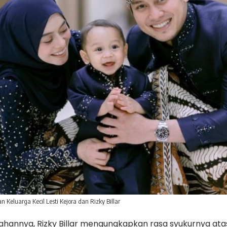
 Keluarga Kecil Lesti Kejora dan Rizky Billar
hannya, Rizky Billar mengungkapkan rasa syukurnya atas