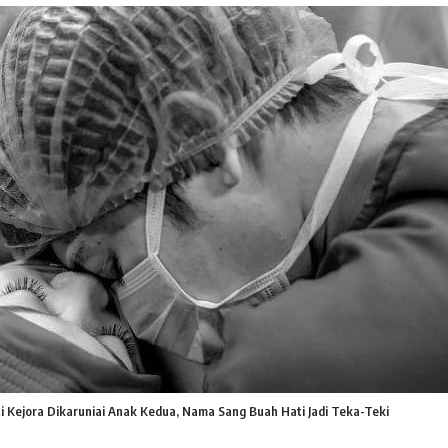
sti Kejora Dikaruniai Anak Kedua, Nama Sang Buah Hati Jadi Teka-Teki