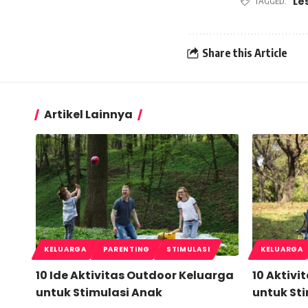
Le
TAGGED:
Share this Article
Artikel Lainnya
KELUARGA
PARENTING
STIMULASI
KELUARGA
10 Ide Aktivitas Outdoor Keluarga
10 Aktivi
untuk Stimulasi Anak
untuk St