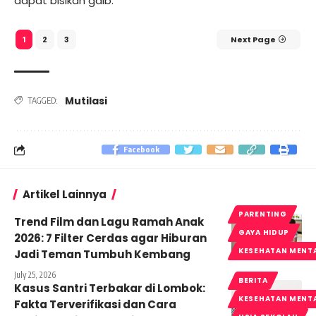
dapat bisikan gaib.
2
3
Next Page
1
Mutilasi
TAGGED:
Facebook
Artikel Lainnya
PARENTING
Trend Film dan Lagu Ramah Anak
GAYA HIDUP
2026: 7 Filter Cerdas agar Hiburan
KESEHATAN MENT
Jadi Teman Tumbuh Kembang
July 25, 2026
BERITA
Kasus Santri Terbakar di Lombok:
KESEHATAN MENT
Fakta Terverifikasi dan Cara