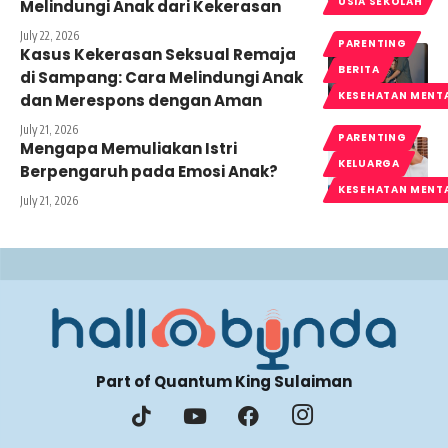
USIA SEKOLAH
Melindungi Anak dari Kekerasan
July 22, 2026
PARENTING
Kasus Kekerasan Seksual Remaja
BERITA
di Sampang: Cara Melindungi Anak
KESEHATAN MENT
dan Merespons dengan Aman
July 21, 2026
PARENTING
Mengapa Memuliakan Istri
KELUARGA
Berpengaruh pada Emosi Anak?
KESEHATAN MENT
July 21, 2026
Part of Quantum King Sulaiman