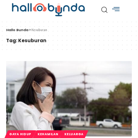
Hallo Bunda
>
Kesuburan
Tag:
Kesuburan
GAYA HIDUP
KEHAMILAN
KELUARGA