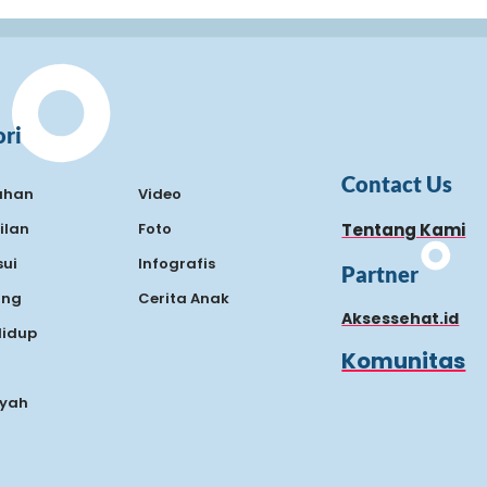
ri
Contact Us
ahan
Video
ilan
Foto
Tentang Kami
ui
Infografis
Partner
ing
Cerita Anak
Aksessehat.id
Hidup
Komunitas
Ayah