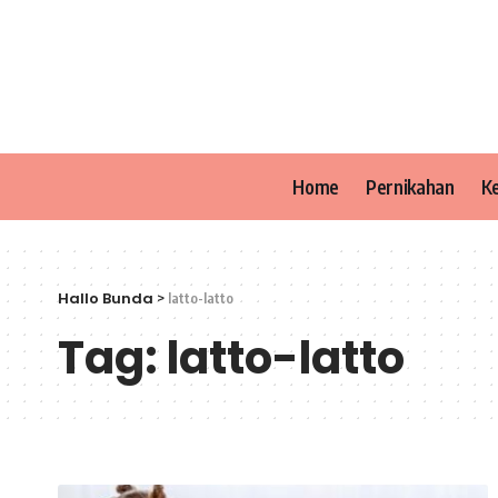
Home
Pernikahan
K
Hallo Bunda
>
latto-latto
Tag:
latto-latto