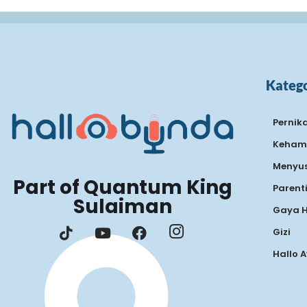
Katego
Pernik
Keham
Menyus
Part of Quantum King
Parent
Sulaiman
Gaya 
Gizi
Hallo 