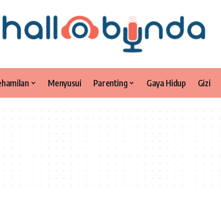
ehamilan
Menyusui
Parenting
Gaya Hidup
Gizi