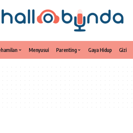
ehamilan
Menyusui
Parenting
Gaya Hidup
Gizi