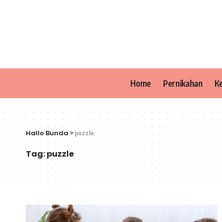
Home
Pernikahan
K
Hallo Bunda
>
puzzle
Tag:
puzzle