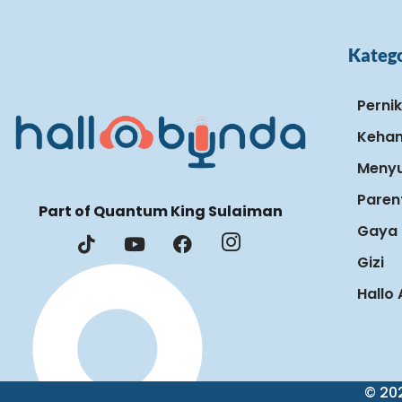
Katego
Perni
Keham
Menyu
Paren
Part of Quantum King Sulaiman
Gaya 
Gizi
Hallo
© 202