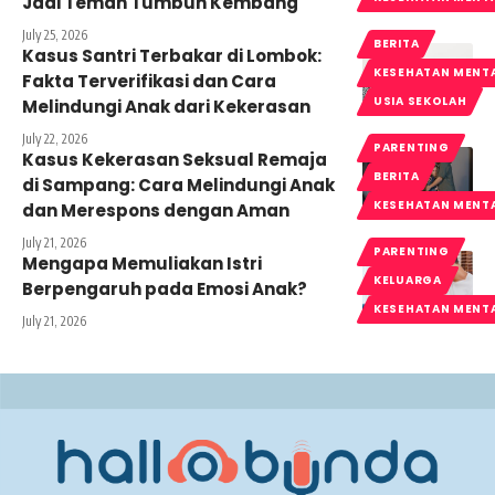
Jadi Teman Tumbuh Kembang
July 25, 2026
BERITA
Kasus Santri Terbakar di Lombok:
KESEHATAN MENT
Fakta Terverifikasi dan Cara
USIA SEKOLAH
Melindungi Anak dari Kekerasan
July 22, 2026
PARENTING
Kasus Kekerasan Seksual Remaja
BERITA
di Sampang: Cara Melindungi Anak
KESEHATAN MENT
dan Merespons dengan Aman
July 21, 2026
PARENTING
Mengapa Memuliakan Istri
KELUARGA
Berpengaruh pada Emosi Anak?
KESEHATAN MENT
July 21, 2026