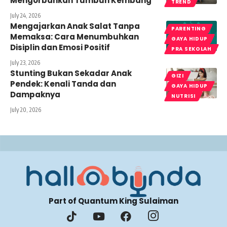
Mengorbankan Tumbuh Kembang
TREND
July 24, 2026
Mengajarkan Anak Salat Tanpa
PARENTING
Memaksa: Cara Menumbuhkan
GAYA HIDUP
Disiplin dan Emosi Positif
PRA SEKOLAH
July 23, 2026
Stunting Bukan Sekadar Anak
GIZI
Pendek: Kenali Tanda dan
GAYA HIDUP
Dampaknya
NUTRISI
July 20, 2026
Part of Quantum King Sulaiman