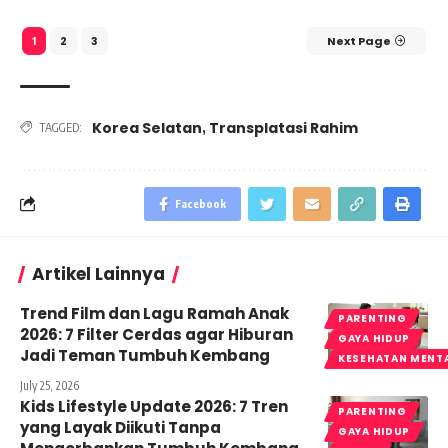
2
3
Next Page
1
Korea Selatan
Transplatasi Rahim
,
TAGGED:
Facebook
Artikel Lainnya
Trend Film dan Lagu Ramah Anak
PARENTING
2026: 7 Filter Cerdas agar Hiburan
GAYA HIDUP
Jadi Teman Tumbuh Kembang
KESEHATAN MENT
July 25, 2026
Kids Lifestyle Update 2026: 7 Tren
PARENTING
yang Layak Diikuti Tanpa
GAYA HIDUP