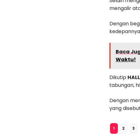
Selain meng
mengalir ata
Dengan begi
kedepannya
Baca Ju
Waktu!
Dikutip
HAL
tabungan, hi
Dengan memb
yang disebu
2
3
1