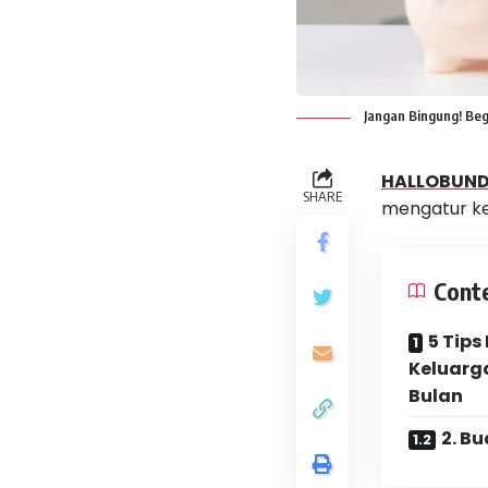
Jangan Bingung! Beg
HALLOBUN
SHARE
mengatur ke
Cont
5 Tip
Keluarg
Bulan
2. B