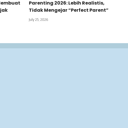
 Membuat
Parenting 2026: Lebih Realistis,
jak
Tidak Mengejar “Perfect Parent”
July 25, 2026