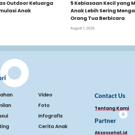
tas Outdoor Keluarga
5 Kebiasaan Kecil yang
imulasi Anak
Anak Lebih Sering Menga
Orang Tua Berbicara
August 1, 2026
ri
kahan
Video
Contact Us
ilan
Foto
Tentang Kami
sui
Infografis
Partner
ting
Cerita Anak
Aksessehat.id