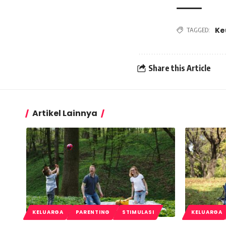
Ke
TAGGED:
Share this Article
Artikel Lainnya
KELUARGA
PARENTING
STIMULASI
KELUARGA