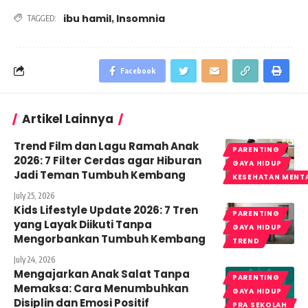
ibu hamil
Insomnia
,
TAGGED:
Facebook
Artikel Lainnya
Trend Film dan Lagu Ramah Anak
PARENTING
2026: 7 Filter Cerdas agar Hiburan
GAYA HIDUP
Jadi Teman Tumbuh Kembang
KESEHATAN MENT
July 25, 2026
Kids Lifestyle Update 2026: 7 Tren
PARENTING
yang Layak Diikuti Tanpa
GAYA HIDUP
Mengorbankan Tumbuh Kembang
TREND
July 24, 2026
Mengajarkan Anak Salat Tanpa
PARENTING
Memaksa: Cara Menumbuhkan
GAYA HIDUP
Disiplin dan Emosi Positif
PRA SEKOLAH