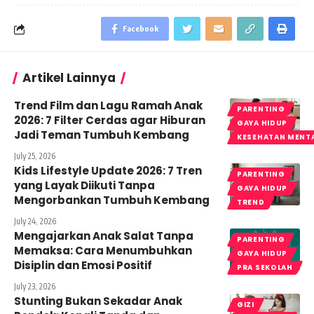
Facebook
Artikel Lainnya
Trend Film dan Lagu Ramah Anak
PARENTING
2026: 7 Filter Cerdas agar Hiburan
GAYA HIDUP
Jadi Teman Tumbuh Kembang
KESEHATAN MENT
July 25, 2026
Kids Lifestyle Update 2026: 7 Tren
PARENTING
yang Layak Diikuti Tanpa
GAYA HIDUP
Mengorbankan Tumbuh Kembang
TREND
July 24, 2026
Mengajarkan Anak Salat Tanpa
PARENTING
Memaksa: Cara Menumbuhkan
GAYA HIDUP
Disiplin dan Emosi Positif
PRA SEKOLAH
July 23, 2026
Stunting Bukan Sekadar Anak
GIZI