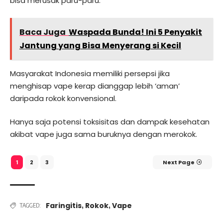
bisa merusak paru-paru.
Baca Juga
Waspada Bunda! Ini 5 Penyakit
Jantung yang Bisa Menyerang si Kecil
Masyarakat Indonesia memiliki persepsi jika
menghisap vape kerap dianggap lebih ‘aman’
daripada rokok konvensional.
Hanya saja potensi toksisitas dan dampak kesehatan
akibat vape juga sama buruknya dengan merokok.
2
3
Next Page
1
Faringitis
Rokok
Vape
,
,
TAGGED: