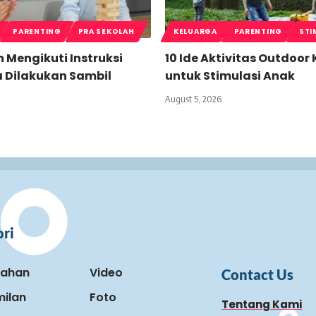
PARENTING
PRA SEKOLAH
KELUARGA
PARENTING
STI
n Mengikuti Instruksi
10 Ide Aktivitas Outdoor
a Dilakukan Sambil
untuk Stimulasi Anak
August 5, 2026
ri
kahan
Video
Contact Us
ilan
Foto
Tentang Kami