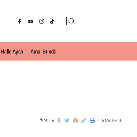
Hallo Ayah
Amal Bunda
Share
6 Min Read