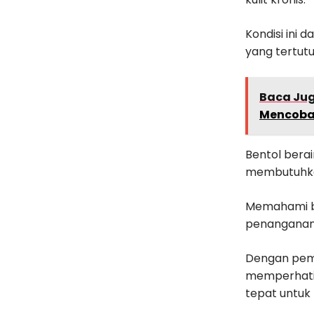
Kondisi ini 
yang tertut
Baca Ju
Mencoba
Bentol berai
membutuhkan
Memahami be
penanganann
Dengan pema
memperhatik
tepat untuk