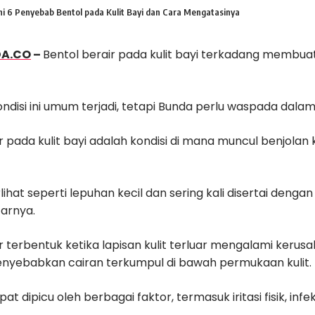
ni 6 Penyebab Bentol pada Kulit Bayi dan Cara Mengatasinya
DA.CO
–
Bentol berair pada kulit bayi terkadang membua
ndisi ini umum terjadi, tetapi Bunda perlu waspada dala
r pada kulit bayi adalah kondisi di mana muncul benjolan k
erlihat seperti lepuhan kecil dan sering kali disertai den
itarnya.
r terbentuk ketika lapisan kulit terluar mengalami kerusaka
nyebabkan cairan terkumpul di bawah permukaan kulit.
pat dipicu oleh berbagai faktor, termasuk iritasi fisik, infeks