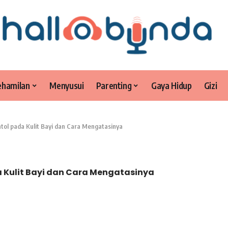
ehamilan
Menyusui
Parenting
Gaya Hidup
Gizi
tol pada Kulit Bayi dan Cara Mengatasinya
a Kulit Bayi dan Cara Mengatasinya