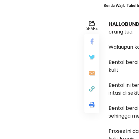
Bunda Wajib Tahu! I
HALLOBUN
SHARE
orang tua.
Walaupun ko
Bentol berai
kulit.
Bentol ini t
iritasi di sek
Bentol berai
sehingga me
Proses ini da
kulit kronis.