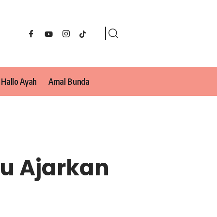
Hallo Ayah
Amal Bunda
ru Ajarkan
h