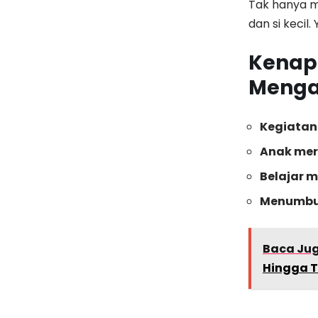
Tak hanya m
dan si kecil.
Kenap
Menga
Kegiatan 
Anak mer
Belajar 
Menumbuh
Baca Ju
Hingga T