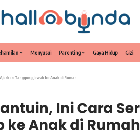
ehamilan
Menyusui
Parenting
Gaya Hidup
Gizi
u Ajarkan Tanggung Jawab ke Anak di Rumah
ntuin, Ini Cara Se
 ke Anak di Ruma